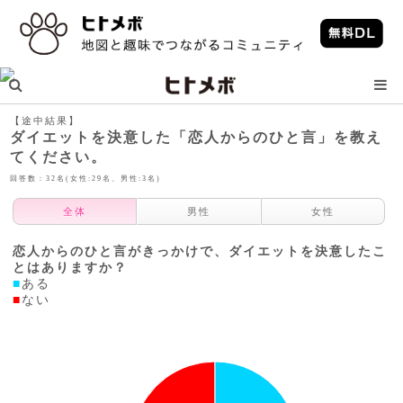
【途中結果】
ダイエットを決意した「恋人からのひと言」を教え
てください。
回答数：32名(女性:29名、男性:3名)
全体
男性
女性
恋人からのひと言がきっかけで、ダイエットを決意したこ
とはありますか？
■
ある
■
ない