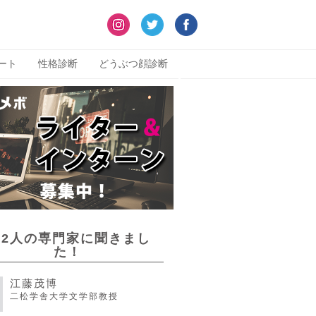
ート
性格診断
どうぶつ顔診断
22人の専門家に聞きまし
た！
江藤茂博
二松学舎大学文学部教授