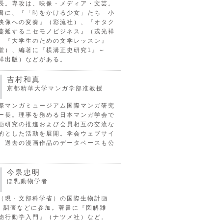
長。専攻は、映像・メディア・文芸。
書に、『「時をかける少女」たち－小
映像への変奏』（彩流社）、『オタク
蔓延するニセモノビジネス』（戎光祥
、『大学生のための文学レッスン』
堂）、編著に『横溝正史研究1』～
祥出版）などがある。
吉村和真
京都精華大学マンガ学部准教授
際マンガミュージアム国際マンガ研究
ー長。理事を務める日本マンガ学会で
画研究の推進および会員相互の交流な
的とした活動を展開。学会ウェブサイ
、過去の漫画作品のデータベースも公
今泉忠明
ほ乳動物学者
（現・文部科学省）の国際生物計画
P）調査などに参加。著書に『図解雑
物行動学入門』（ナツメ社）など。