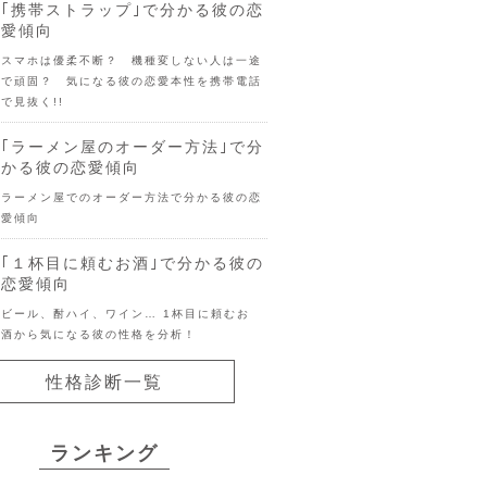
｢携帯ストラップ｣で分かる彼の恋
愛傾向
スマホは優柔不断？ 機種変しない人は一途
で頑固？ 気になる彼の恋愛本性を携帯電話
で見抜く!!
｢ラーメン屋のオーダー方法｣で分
かる彼の恋愛傾向
ラーメン屋でのオーダー方法で分かる彼の恋
愛傾向
｢１杯目に頼むお酒｣で分かる彼の
恋愛傾向
ビール、酎ハイ、ワイン… 1杯目に頼むお
酒から気になる彼の性格を分析！
性格診断一覧
ランキング