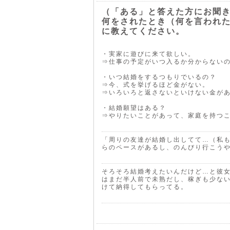
（「ある」と答えた方にお聞
何をされたとき（何を言われた
に教えてください。
・実家に遊びに来て欲しい。
⇒仕事の予定がいつ入るか分からない
・いつ結婚をするつもりでいるの？
⇒今、式を挙げるほど金がない。
⇒いろいろと返さないといけない金が
・結婚願望はある？
⇒やりたいことがあって、家庭を持つ
「周りの友達が結婚し出してて…（私
らのペースがあるし、のんびり行こう
そろそろ結婚考えたいんだけど…と彼
はまだ半人前で未熟だし、稼ぎも少な
けて納得してもらってる。