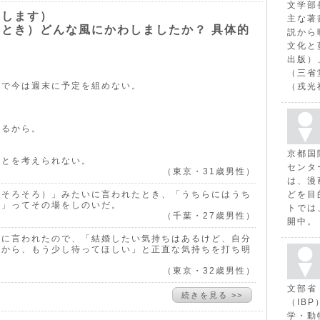
文学部
きします）
主な著
とき）どんな風にかわしましたか？ 具体的
説から
文化と
出版）
（三省
ので今は週末に予定を組めない。
（戎光
あるから。
京都国
ことを考えられない。
センタ
（東京・31歳男性）
は、漫
もそろそろ）」みたいに言われたとき、「うちらにはうち
どを目
や」ってその場をしのいだ。
トでは
（千葉・27歳男性）
開中。
女に言われたので、「結婚したい気持ちはあるけど、自分
いから、もう少し待ってほしい」と正直な気持ちを打ち明
（東京・32歳男性）
文部省
続きを見る >>
（IB
学・動