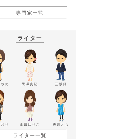
専門家一覧
ライター
あやの
黒澤真紀
三坂輝
かおり
山田ゆりこ
香川とも
ライター一覧