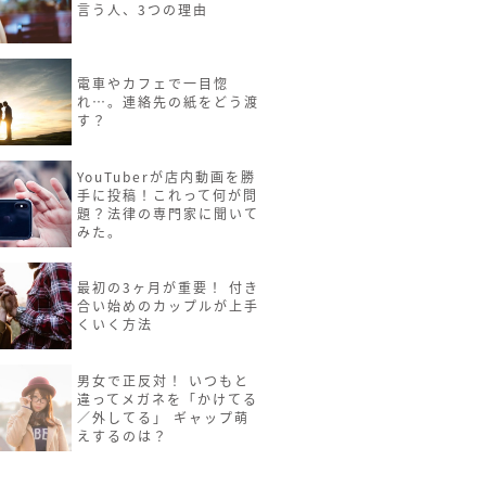
言う人、3つの理由
電車やカフェで一目惚
れ…。連絡先の紙をどう渡
す？
YouTuberが店内動画を勝
手に投稿！これって何が問
題？法律の専門家に聞いて
みた。
最初の3ヶ月が重要！ 付き
合い始めのカップルが上手
くいく方法
男女で正反対！ いつもと
違ってメガネを「かけてる
／外してる」 ギャップ萌
えするのは？