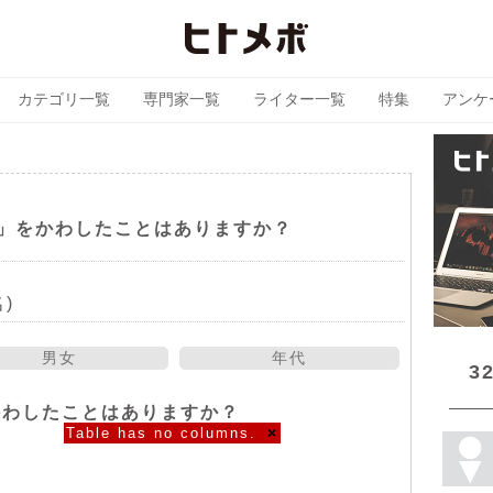
カテゴリ一覧
専門家一覧
ライター一覧
特集
アンケ
」をかわしたことはありますか？
)
男女
年代
3
かわしたことはありますか？
Table has no columns.
×