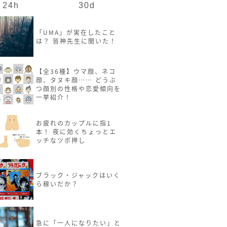
24h
30d
「UMA」が実在したこと
は？ 皆神先生に聞いた！
【全36種】ウマ顔、ネコ
顔、タヌキ顔…… どうぶ
つ顔別の性格や恋愛傾向を
一挙紹介！
お疲れのカップルに指1
本！ 夜に効くちょっとエ
ッチなツボ押し
ブラック・ジャックはいく
ら稼いだか？
急に「一人になりたい」と