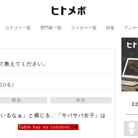
カテゴリ一覧
専門家一覧
ライター一覧
特集
アンケ
て教えてください。
10名)
男女
年代
3
ているなぁ」と感じる、「サバサバ女子」は
Table has no columns.
×