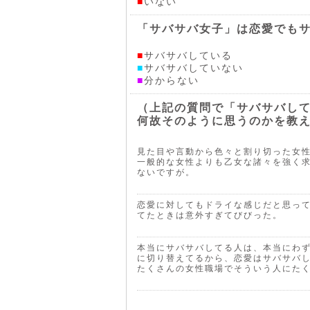
■
いない
「サバサバ女子」は恋愛でも
■
サバサバしている
■
サバサバしていない
■
分からない
（上記の質問で「サバサバし
何故そのように思うのかを教
見た目や言動から色々と割り切った女
一般的な女性よりも乙女な諸々を強く
ないですが。
恋愛に対してもドライな感じだと思って
てたときは意外すぎてびびった。
本当にサバサバしてる人は、本当にわ
に切り替えてるから、恋愛はサバサバ
たくさんの女性職場でそういう人にた