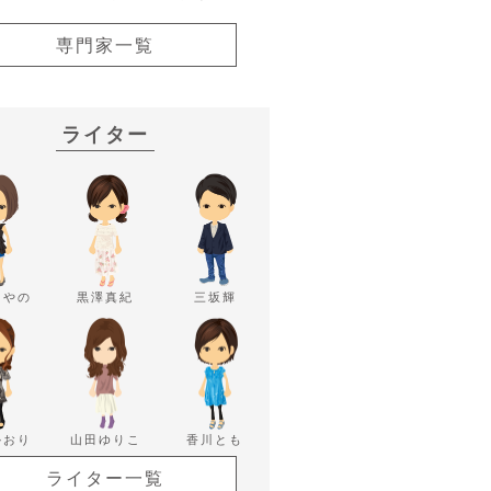
専門家一覧
ライター
あやの
黒澤真紀
三坂輝
かおり
山田ゆりこ
香川とも
ライター一覧