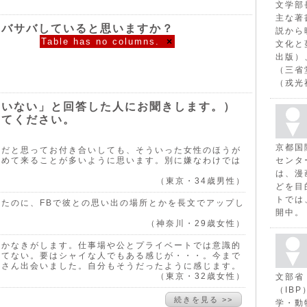
文学部
主な著
サバサバしていると思いますか？
説から
Table has no columns.
×
文化と
出版）
（三省
（戎光
ていない」と回答した人にお聞きします。）
えてください。
京都国
性だと思ってお付き合いしても、そういった女性のほうが
求めて来ることが多いように思います。別に嫌なわけでは
センタ
は、漫
（東京・34歳男性）
どを目
トでは
たのに、FBで彼との思い出の場所とかを長文でアップし
開中。
（神奈川・29歳女性）
ずかなきがします。仕事場や公とプライベートでは意識的
してない。要はシャイな人でもある感じが・・・。今まで
くさん出会いました。自分もそうだったように感じます。
（東京・32歳女性）
文部省
（IB
続きを見る >>
学・動