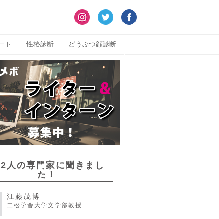
ート
性格診断
どうぶつ顔診断
22人の専門家に聞きまし
た！
江藤茂博
二松学舎大学文学部教授