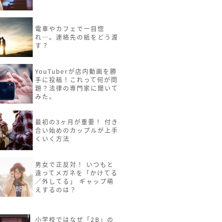
電車やカフェで一目惚
れ…。連絡先の紙をどう渡
す？
YouTuberが店内動画を勝
手に投稿！これって何が問
題？法律の専門家に聞いて
みた。
最初の3ヶ月が重要！ 付き
合い始めのカップルが上手
くいく方法
男女で正反対！ いつもと
違ってメガネを「かけてる
／外してる」 ギャップ萌
えするのは？
小学校ではなぜ「2B」の