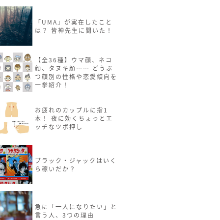
「UMA」が実在したこと
は？ 皆神先生に聞いた！
【全36種】ウマ顔、ネコ
顔、タヌキ顔…… どうぶ
つ顔別の性格や恋愛傾向を
一挙紹介！
お疲れのカップルに指1
本！ 夜に効くちょっとエ
ッチなツボ押し
ブラック・ジャックはいく
ら稼いだか？
急に「一人になりたい」と
言う人、3つの理由