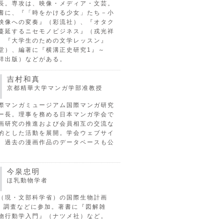
長。専攻は、映像・メディア・文芸。
書に、『「時をかける少女」たち－小
映像への変奏』（彩流社）、『オタク
蔓延するニセモノビジネス』（戎光祥
、『大学生のための文学レッスン』
堂）、編著に『横溝正史研究1』～
祥出版）などがある。
吉村和真
京都精華大学マンガ学部准教授
際マンガミュージアム国際マンガ研究
ー長。理事を務める日本マンガ学会で
画研究の推進および会員相互の交流な
的とした活動を展開。学会ウェブサイ
、過去の漫画作品のデータベースも公
今泉忠明
ほ乳動物学者
（現・文部科学省）の国際生物計画
P）調査などに参加。著書に『図解雑
物行動学入門』（ナツメ社）など。