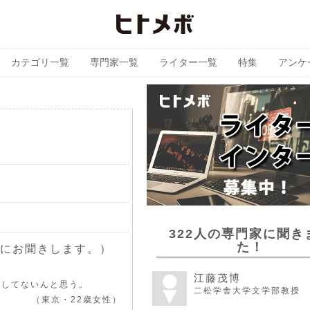
カテゴリ一覧
専門家一覧
ライター一覧
特集
アンケ
322人の専門家に聞き
た！
にお聞きします。）
江藤茂博
バしてないんと思う。
二松学舎大学文学部教授
（東京・22歳女性）