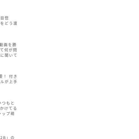
一目惚
紙をどう渡
内動画を勝
って何が問
家に聞いて
要！ 付き
プルが上手
いつもと
「かけてる
ャップ萌
2B」の