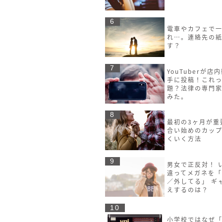
6
電車やカフェで
れ…。連絡先の
す？
7
YouTuberが店
手に投稿！これ
題？法律の専門
みた。
8
最初の3ヶ月が重
合い始めのカッ
くいく方法
9
男女で正反対！ 
違ってメガネを
／外してる」 ギ
えするのは？
10
小学校ではなぜ「