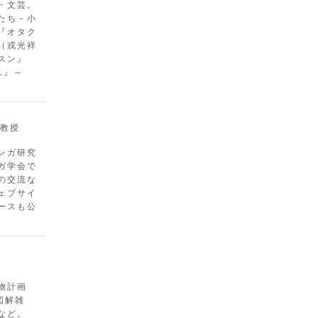
・文芸。
たち－小
『オタク
（戎光祥
スン』
1』～
教授
ンガ研究
ガ学会で
の交流な
ェブサイ
ースも公
物計画
図解雑
など。