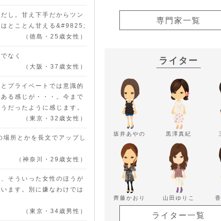
うだし。甘え下手だからツン
専門家一覧
とことん甘える&#9825;
（徳島・25歳女性）
味でなく
ライター
（大阪・37歳女性）
公とプライベートでは意識的
もある感じが・・・。今まで
そうだったように感じます。
（東京・32歳女性）
坂井あやの
黒澤真紀
の場所とかを長文でアップし
（神奈川・29歳女性）
も、そういった女性のほうが
思います。別に嫌なわけでは
齊藤かおり
山田ゆりこ
（東京・34歳男性）
ライター一覧