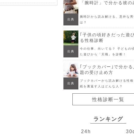
「腕時計」で分かる彼の
腕時計から読み解ける、意外な男
出典
は？
｢子供の頃好きだった遊
る性格診断
今の仕事、向いてる？ 子どもの
出典
た遊びから「天職」を診断！
｢ブックカバー｣で分か
題の受け止め方
ブックカバーから読み解ける性格
出典
紙を裏返す人はどんな人？
性格診断一覧
ランキング
24h
30