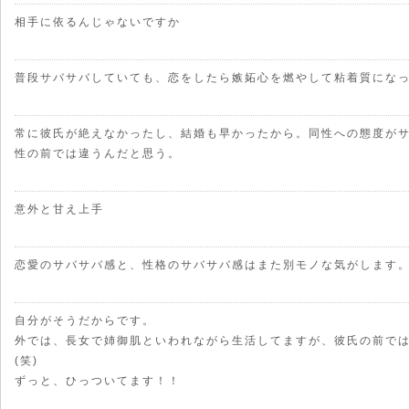
相手に依るんじゃないですか
普段サバサバしていても、恋をしたら嫉妬心を燃やして粘着質にな
常に彼氏が絶えなかったし、結婚も早かったから。同性への態度が
性の前では違うんだと思う。
意外と甘え上手
恋愛のサバサバ感と、性格のサバサバ感はまた別モノな気がします
自分がそうだからです。
外では、長女で姉御肌といわれながら生活してますが、彼氏の前で
(笑)
ずっと、ひっついてます！！