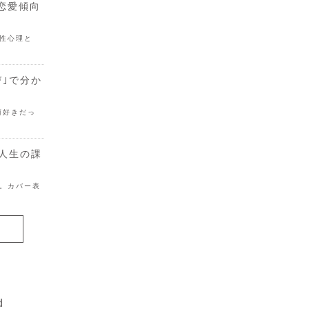
恋愛傾向
性心理と
び｣で分か
頃好きだっ
る人生の課
。カバー表
d