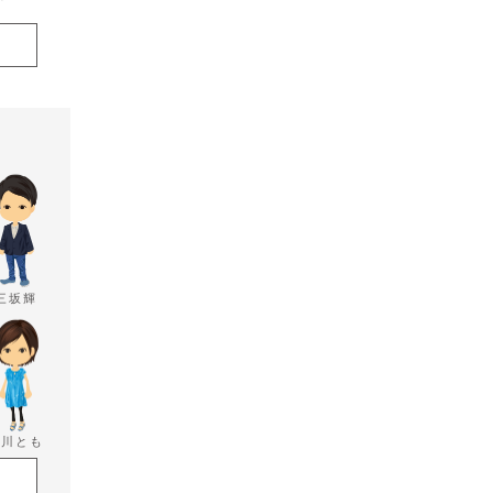
三坂輝
香川とも