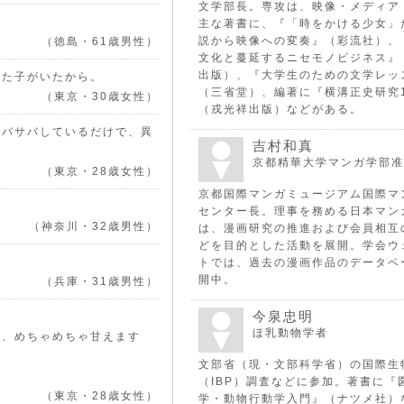
文学部長。専攻は、映像・メディア
主な著書に、『「時をかける少女」
説から映像への変奏』（彩流社）、
（徳島・61歳男性）
文化と蔓延するニセモノビジネス』
出版）、『大学生のための文学レッ
った子がいたから。
（三省堂）、編著に『横溝正史研究
（東京・30歳女性）
（戎光祥出版）などがある。
サバサバしているだけで、異
吉村和真
京都精華大学マンガ学部准
（東京・28歳女性）
京都国際マンガミュージアム国際マ
センター長。理事を務める日本マン
（神奈川・32歳男性）
は、漫画研究の推進および会員相互
どを目的とした活動を展開。学会ウ
。
トでは、過去の漫画作品のデータベ
開中。
（兵庫・31歳男性）
今泉忠明
ほ乳動物学者
は、めちゃめちゃ甘えます
文部省（現・文部科学省）の国際生
（IBP）調査などに参加。著書に『
（東京・28歳女性）
学・動物行動学入門』（ナツメ社）