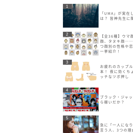
1
「UMA」が実在
は？ 皆神先生に
2
【全36種】ウマ
顔、タヌキ顔……
つ顔別の性格や
一挙紹介！
3
お疲れのカップル
本！ 夜に効くち
ッチなツボ押し
4
ブラック・ジャ
ら稼いだか？
5
急に「一人にな
言う人、3つの理