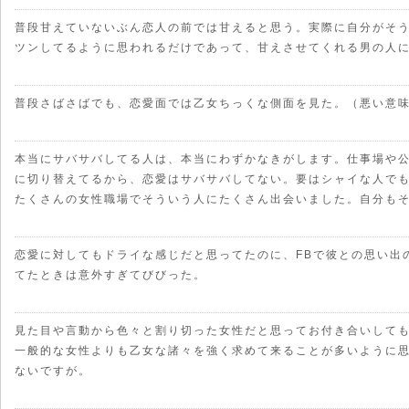
普段甘えていないぶん恋人の前では甘えると思う。実際に自分がそ
ツンしてるように思われるだけであって、甘えさせてくれる男の人には
普段さばさばでも、恋愛面では乙女ちっくな側面を見た。（悪い意
本当にサバサバしてる人は、本当にわずかなきがします。仕事場や
に切り替えてるから、恋愛はサバサバしてない。要はシャイな人で
たくさんの女性職場でそういう人にたくさん出会いました。自分も
恋愛に対してもドライな感じだと思ってたのに、FBで彼との思い出
てたときは意外すぎてびびった。
見た目や言動から色々と割り切った女性だと思ってお付き合いして
一般的な女性よりも乙女な諸々を強く求めて来ることが多いように
ないですが。