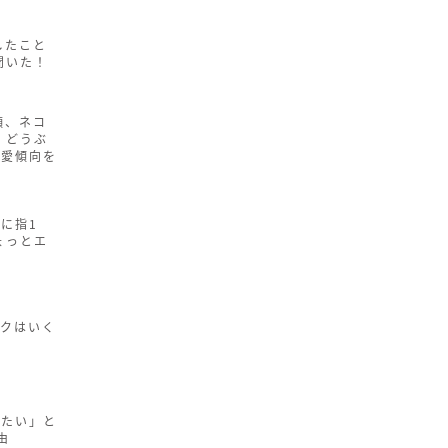
したこと
聞いた！
顔、ネコ
 どうぶ
恋愛傾向を
に指1
ょっとエ
ックはいく
りたい」と
由