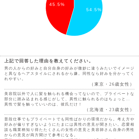
45.5%
54.5%
上記で回答した理由を教えてください。
男の人からの好みと自分自身の好みが微妙に違うみたいでイメージ
と異なるヘアスタイルにされるから嫌。同性なら好みを分かってく
れやすい。
（東京・26歳女性）
美容院以外で人に髪を触られる機会ってないので、プライベートな
部分に踏み込まれる感じがして、異性に触られるのはちょっと…
異性で髪を触っていいのは、彼氏だけ！
（北海道・23歳女性）
普段仕事でもプライベートでも同性ばかりの環境だから。考え方や
好みが偏りすぎないようにたまには異性の意見が聞きたい。恋愛相
談も職業柄知り得たたくさんの女性の意見と美容師さん自身の男性
からの意見が両方聞けて参考になる。