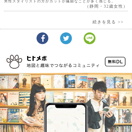
男性スタイリストの方がカットが繊細なことが多く感じる。
（静岡・32歳女性）
続きを見る >>