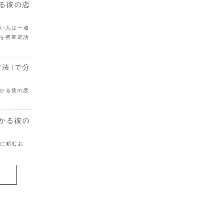
かる彼の恋
い人は一途
を携帯電話
方法｣で分
かる彼の恋
分かる彼の
目に頼むお