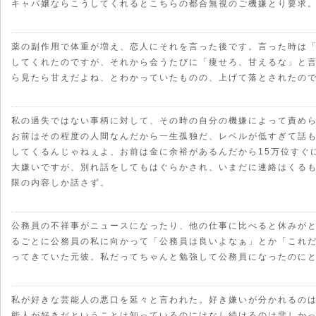
キャバ嬢ならこうしてくれるとこちらの都合無視のご機嫌とり要求
薬の副作用で体重が増え、恋人にそれを言った後です。言った時は
してくれたのですが、それから会うたびに「痩せろ、甘えるな」と
ら見たら甘えだよね、とわかっていたものの、上げて落とされたの
私の過失ではない事柄に対して、その時の自分の機嫌によって責め
お前はその程度の人間なんだから一生孤独だ、レベルが低すぎて話
してくるんじゃねぇよ、お前は金に余裕があるんだから15万位すぐ
大嫌いですが、別れ話をしてもはぐらかされ、いまだに連絡はくる
限の内容しか話さず。
公務員の不祥事がニュースになったり、他の仕事に比べると休みが
るごとに公務員の私に向かって「公務員は良いよなぁ」とか「これ
ってきていた元彼。私だってちゃんと勉強して公務員になったのに
私が好きな芸能人の悪口を延々と言われた。好き嫌いが分かれるの
能人が好きだということは知っているのにけなし続けるのは悲しか