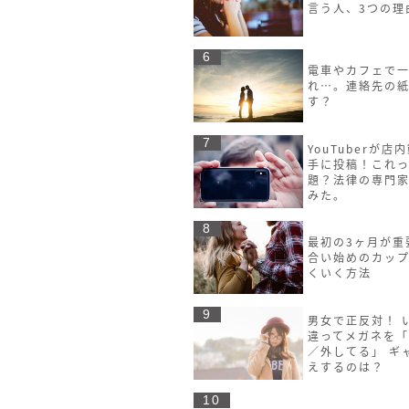
言う人、3つの理
6
電車やカフェで
れ…。連絡先の
す？
7
YouTuberが店
手に投稿！これ
題？法律の専門
みた。
8
最初の3ヶ月が重
合い始めのカッ
くいく方法
9
男女で正反対！ 
違ってメガネを
／外してる」 ギ
えするのは？
10