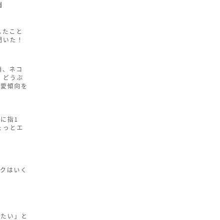
d
したこと
聞いた！
顔、ネコ
 どうぶ
恋愛傾向を
に指1
ょっとエ
ックはいく
りたい」と