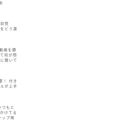
由
一目惚
紙をどう渡
内動画を勝
って何が問
家に聞いて
要！ 付き
プルが上手
いつもと
「かけてる
ャップ萌