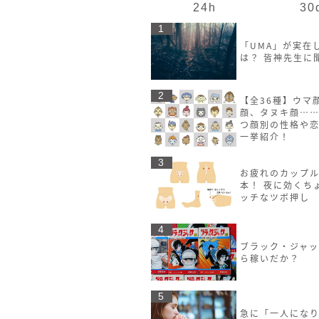
24h
30
1
「UMA」が実在
は？ 皆神先生に
2
【全36種】ウマ
顔、タヌキ顔……
つ顔別の性格や
一挙紹介！
3
お疲れのカップル
本！ 夜に効くち
ッチなツボ押し
4
ブラック・ジャ
ら稼いだか？
5
急に「一人にな