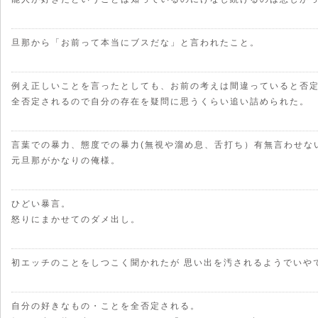
旦那から「お前って本当にブスだな」と言われたこと。
例え正しいことを言ったとしても、お前の考えは間違っていると否
全否定されるので自分の存在を疑問に思うくらい追い詰められた。
言葉での暴力、態度での暴力(無視や溜め息、舌打ち）有無言わせな
元旦那がかなりの俺様。
ひどい暴言。
怒りにまかせてのダメ出し。
初エッチのことをしつこく聞かれたが 思い出を汚されるようでいや
自分の好きなもの・ことを全否定される。