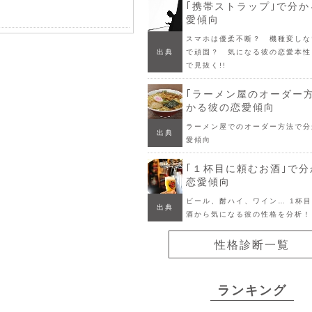
｢携帯ストラップ｣で分
愛傾向
スマホは優柔不断？ 機種変しな
出典
で頑固？ 気になる彼の恋愛本性
で見抜く!!
｢ラーメン屋のオーダー
かる彼の恋愛傾向
ラーメン屋でのオーダー方法で分
出典
愛傾向
｢１杯目に頼むお酒｣で
恋愛傾向
ビール、酎ハイ、ワイン… 1杯
出典
酒から気になる彼の性格を分析！
性格診断一覧
ランキング