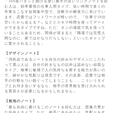
「360度パタンと開ける使い勝手の良いリングノートを好
む人は、効率重視の仕事人間タイプ。短い時間で多くの
作業をこなす短期集中型で、決断力や瞬発力に長けてい
ます。恋愛ではフットワークが軽いので、『仕事で30分
空いたから会える？』などとスキマ時間を使ってデート
ができるタイプですね。ただ、オンの場面で気を張って
いることもあるため、関係が深まると『職場では完璧人
間なのに、家ではかなりだらしない』といったギャップ
に驚かされることも」
【デザインノート】
「消耗品であるノートを自分の好みやデザインにこだわ
って選ぶ人は、自分の好きなもの以外は認めない頑固な
タイプ。物事に敏感で人の気持ちを察する能力が高いの
で、細やかな気配りは得意です。その反面、恋愛では相
手の行動をつい勘ぐってしまうことも…。こういうタイ
プとお付き合いするなら、相手の世界観を受け入れられ
る寛容さが必要になるかもしれません」
【無地のノート】
「最も自由に書けるこのノートを好む人は、想像力豊か
な自由人タイプ。ただ、相手に合わせたり、気配りをす