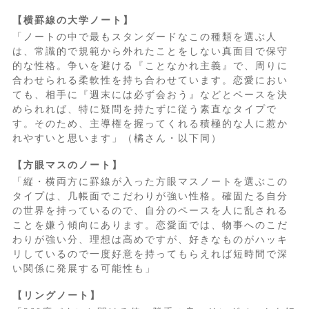
【横罫線の大学ノート】
「ノートの中で最もスタンダードなこの種類を選ぶ人
は、常識的で規範から外れたことをしない真面目で保守
的な性格。争いを避ける『ことなかれ主義』で、周りに
合わせられる柔軟性を持ち合わせています。恋愛におい
ても、相手に『週末には必ず会おう』などとペースを決
められれば、特に疑問を持たずに従う素直なタイプで
す。そのため、主導権を握ってくれる積極的な人に惹か
れやすいと思います」（橘さん・以下同）
【方眼マスのノート】
「縦・横両方に罫線が入った方眼マスノートを選ぶこの
タイプは、几帳面でこだわりが強い性格。確固たる自分
の世界を持っているので、自分のペースを人に乱される
ことを嫌う傾向にあります。恋愛面では、物事へのこだ
わりが強い分、理想は高めですが、好きなものがハッキ
リしているので一度好意を持ってもらえれば短時間で深
い関係に発展する可能性も」
【リングノート】