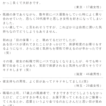
かっこ良くて大好きです。
（東京・17歳女性）
既婚の身でありながら、数年前にバス通勤をしていた時によく乗り
合わせていた、恐らく30代後半と思しき女性を好きになってしまい
ました。
いい歳して〜、と言われそうですが、こればかりは自然に湧いた気
持ちなのでどうしようもありません。
初めは「目の保養！」と、眺めてるだけでしたが、
ある日バスが遅れてきたことがきっかけで、挨拶程度のお喋りをす
るようになり、さらに傾く気持ちを理性で抑えるのが辛かったです
（笑）
その後、彼女の転職で同じバスではなくなりましたが、今でも時々
駅で出会うことがあり、笑顔で挨拶されると気持ちが戻りそうでド
キドキします（笑）
（滋賀・46歳男性）
彼女持ちの男性。よく目があってドキドキしてました(笑)
（埼玉・20歳女性）
職場の上司。17歳上の既婚者で、すきですきでどうしようもなかっ
たけど、どこがすきか考えると、お菓子買ってくれるとかご飯奢っ
てくれるとか。恋愛というより金づるのおじさんだと思い目が覚め
た（笑）