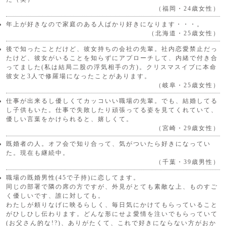
（福岡・24歳女性）
年上が好きなので家庭のある人ばかり好きになります・・・。
（北海道・25歳女性）
後で知ったことだけど、彼女持ちの会社の先輩。社内恋愛禁止だっ
たけど、彼女がいることを知らずにアプローチして、内緒で付き合
ってました(私は結局二股の浮気相手の方)。クリスマスイブに本命
彼女と3人で修羅場になったことがあります。
（岐阜・25歳女性）
仕事が出来るし優しくてカッコいい職場の先輩。でも、結婚してる
し子供もいた。仕事で失敗したり頑張ってる姿を見てくれていて、
優しい言葉をかけられると、嬉しくて。
（宮崎・29歳女性）
既婚者の人。オフ会で知り合って、気がついたら好きになってい
た。現在も継続中。
（千葉・39歳男性）
職場の既婚男性(45で子持)に恋してます。
同じの部署で隣の席の方ですが、外見がとても素敵な上、ものすご
く優しいです、誰に対しても。
わたしが頼りなげに映るらしく、毎日気にかけてもらっていること
がひしひし伝わります。どんな形にせよ愛情を注いでもらっていて
(お父さん的な!?)、ありがたくて、これで好きにならない方がおか