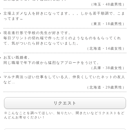
（埼玉・48歳男性）
立場上ダメな人を好きになってます。。。しかも若干順調で、こま
ってます←
（東京・18歳男性）
現在進行形で学校の先生が好きです。
毎日プリントの切れ端で作ったゴミのようなものをもらってくれ
て、気がついたら好きになっていました。
（北海道・14歳女性）
お互い既婚者。
同じ職場で年下の彼から猛烈なアプローチをうけて。
（兵庫・38歳女性）
マルチ商法っぽい仕事をしている人、仲良くしていたネットの友人
など…
（北海道・29歳男性）
リクエスト
※こんなことを調べてほしい、知りたい、聞きたいなどリクエストをど
んどんお寄せください！