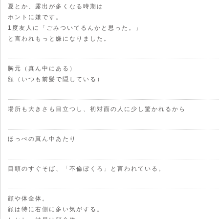
夏とか、露出が多くなる時期は
ホントに嫌です。
1度友人に「ごみついてるんかと思った。」
と言われもっと嫌になりました。
胸元（真ん中にある）
額（いつも前髪で隠している）
場所も大きさも目立つし、初対面の人に少し驚かれるから
ほっぺの真ん中あたり
目頭のすぐそば、「不倫ぼくろ」と言われている。
顔や体全体。
顔は特に右側に多い気がする。