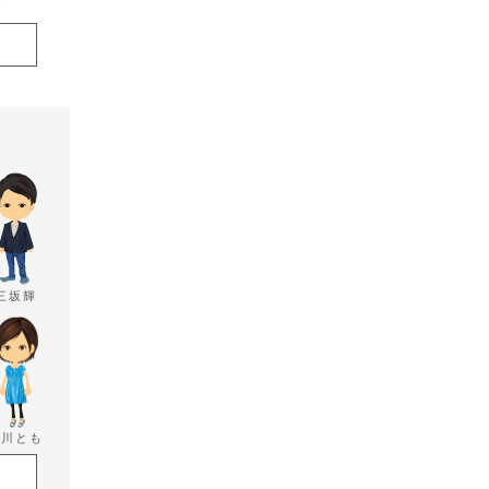
三坂輝
香川とも