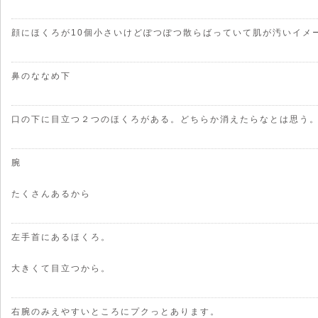
顔にほくろが10個小さいけどぽつぽつ散らばっていて肌が汚いイメ
鼻のななめ下
口の下に目立つ２つのほくろがある。どちらか消えたらなとは思う
腕
たくさんあるから
左手首にあるほくろ。
大きくて目立つから。
右腕のみえやすいところにプクっとあります。