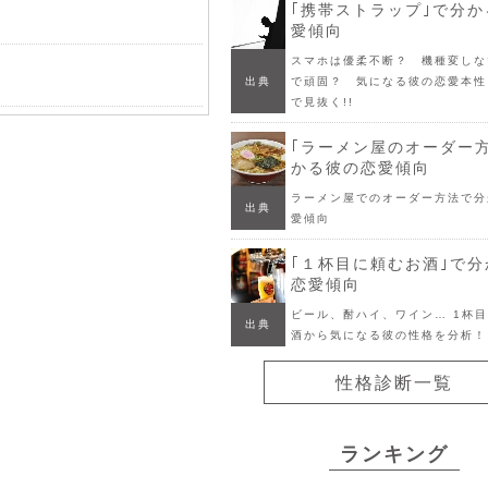
｢携帯ストラップ｣で分
愛傾向
スマホは優柔不断？ 機種変しな
出典
で頑固？ 気になる彼の恋愛本性
で見抜く!!
｢ラーメン屋のオーダー
かる彼の恋愛傾向
ラーメン屋でのオーダー方法で分
出典
愛傾向
｢１杯目に頼むお酒｣で
恋愛傾向
ビール、酎ハイ、ワイン… 1杯
出典
酒から気になる彼の性格を分析！
性格診断一覧
ランキング