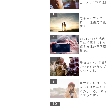
言う人、3つの理
6
電車やカフェで
れ…。連絡先の
す？
7
YouTuberが店
手に投稿！これ
題？法律の専門
みた。
8
最初の3ヶ月が重
合い始めのカッ
くいく方法
9
男女で正反対！ 
違ってメガネを
／外してる」 ギ
えするのは？
10