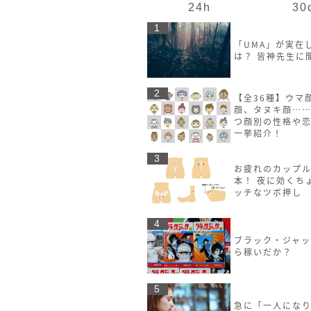
24h
30
1
「UMA」が実在
は？ 皆神先生に
2
【全36種】ウマ
顔、タヌキ顔……
つ顔別の性格や
一挙紹介！
3
お疲れのカップル
本！ 夜に効くち
ッチなツボ押し
4
ブラック・ジャ
ら稼いだか？
5
急に「一人にな