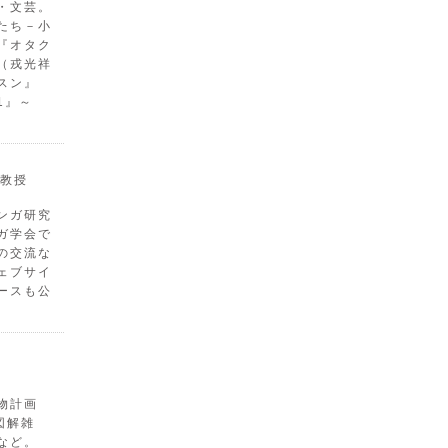
・文芸。
たち－小
『オタク
（戎光祥
スン』
1』～
教授
ンガ研究
ガ学会で
の交流な
ェブサイ
ースも公
物計画
図解雑
など。