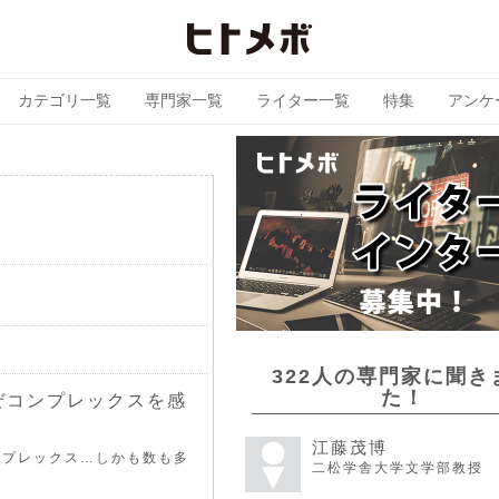
カテゴリ一覧
専門家一覧
ライター一覧
特集
アンケ
322人の専門家に聞き
た！
ぜコンプレックスを感
江藤茂博
ンプレックス…しかも数も多
二松学舎大学文学部教授