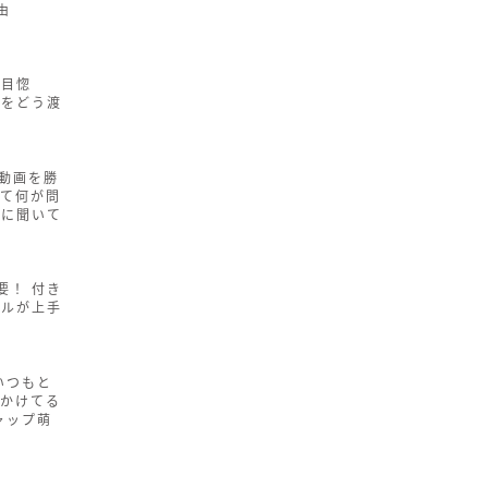
由
一目惚
紙をどう渡
内動画を勝
って何が問
家に聞いて
要！ 付き
プルが上手
いつもと
「かけてる
ャップ萌