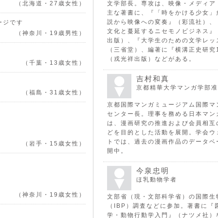
（北海道・27歳女性）
文学部長。専攻は、映像・メディア
主な著書に、『「時をかける少女」
説から映像への変奏』（彩流社）、
ージです
文化と蔓延するニセモノビジネス』
（神奈川・19歳男性）
出版）、『大学生のための文学レッ
（三省堂）、編著に『横溝正史研究
（戎光祥出版）などがある。
（千葉・13歳女性）
吉村和真
。
京都精華大学マンガ学部准
（福島・31歳女性）
京都国際マンガミュージアム国際マ
センター長。理事を務める日本マン
は、漫画研究の推進および会員相互
どを目的とした活動を展開。学会ウ
トでは、過去の漫画作品のデータベ
（岩手・15歳女性）
開中。
今泉忠明
ほ乳動物学者
（神奈川・19歳女性）
文部省（現・文部科学省）の国際生
（IBP）調査などに参加。著書に『
学・動物行動学入門』（ナツメ社）