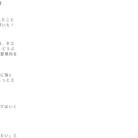
d
したこと
聞いた！
顔、ネコ
 どうぶ
恋愛傾向を
に指1
ょっとエ
ックはいく
りたい」と