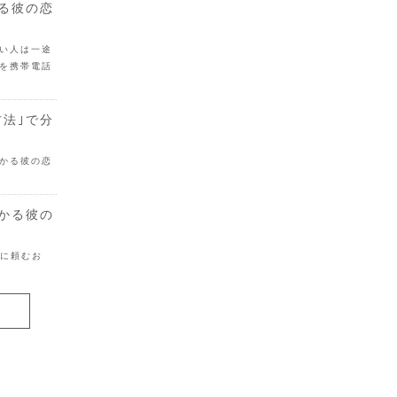
かる彼の恋
い人は一途
を携帯電話
方法｣で分
かる彼の恋
分かる彼の
目に頼むお