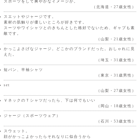
スポーツをして爽やかなイメージが。
（北海道・27歳女性）
スエットやジャージです。
素材の肌触りが優しいところが好きです。
スーツやワイシャツとのきちんとした格好でないため、ギャプも素
敵です。
（山梨・21歳女性）
かっこよさげなジャージ。どこかのブランドだった。おしゃれに見
えた。
（埼玉・31歳女性）
短パン、半袖シャツ
（東京・31歳男性）
set
（山梨・27歳女性）
ＶネックのＴシャツだったら、下は何でもいい
（岡山・18歳女性）
ジャージ（スポーツウェア）
（石川・53歳女性）
スウェット。
顔がかっこよかったらそれなりに似合うから