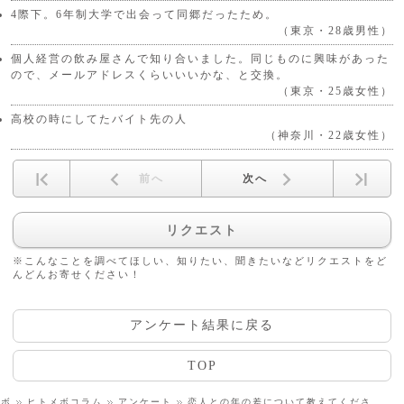
4際下。6年制大学で出会って同郷だったため。
（東京・28歳男性）
個人経営の飲み屋さんで知り合いました。同じものに興味があった
ので、メールアドレスくらいいいかな、と交換。
（東京・25歳女性）
高校の時にしてたバイト先の人
（神奈川・22歳女性）
前へ
次へ
リクエスト
※こんなことを調べてほしい、知りたい、聞きたいなどリクエストをど
んどんお寄せください！
アンケート結果に戻る
TOP
メボ
ヒトメボコラム
アンケート
恋人との年の差について教えてください。 - これまでに交際したなかで、もっとも年の差のある恋人について教えてください。いつどこでどのようにして出会い交際に発展しましたか？