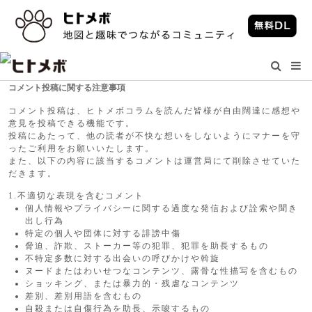
コメント投稿に関する注意事項
コメント投稿は、ヒトメボコラムを読んだ皆様が自由闊達に感想や
意見を投稿できる機能です。
投稿にあたって、他の読者が不快な想いをしないようにマナーを守
ったご利用をお願いいたします。
また、以下の内容に該当するコメントは運営局にて削除させていた
だきます。
1.不適切な表現を含むコメント
個人情報やプライバシーに関する過度な発信および詮索や聞き
出し行為
特定の個人や団体に対する誹謗中傷
脅迫、詐欺、ストーカー等の犯罪、犯罪を助長するもの
不特定多数に対する出会いの呼びかけや斡旋
ヌードまたはわいせつなコンテンツ、露骨な性描写を含むもの
ショッキング、または暴力的・残虐なコンテンツ
差別、差別用語を含むもの
自殺または自傷行為を助長、示唆するもの