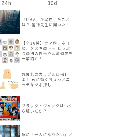
24h
30d
「UMA」が実在したこと
は？ 皆神先生に聞いた！
【全36種】ウマ顔、ネコ
顔、タヌキ顔…… どうぶ
つ顔別の性格や恋愛傾向を
一挙紹介！
お疲れのカップルに指1
本！ 夜に効くちょっとエ
ッチなツボ押し
ブラック・ジャックはいく
ら稼いだか？
急に「一人になりたい」と