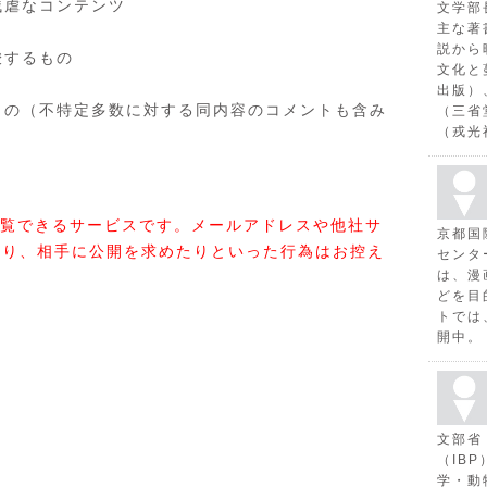
残虐なコンテンツ
文学部
主な著
説から
唆するもの
文化と
出版）
もの（不特定多数に対する同内容のコメントも含み
（三省
（戎光
覧できるサービスです。メールアドレスや他社サ
京都国
たり、相手に公開を求めたりといった行為はお控え
センタ
は、漫
どを目
トでは
開中。
文部省
（IB
学・動