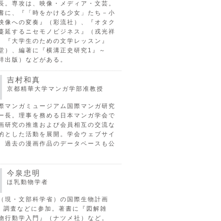
長。専攻は、映像・メディア・文芸。
書に、『「時をかける少女」たち－小
映像への変奏』（彩流社）、『オタク
蔓延するニセモノビジネス』（戎光祥
、『大学生のための文学レッスン』
堂）、編著に『横溝正史研究1』～
祥出版）などがある。
吉村和真
京都精華大学マンガ学部准教授
際マンガミュージアム国際マンガ研究
ー長。理事を務める日本マンガ学会で
画研究の推進および会員相互の交流な
的とした活動を展開。学会ウェブサイ
、過去の漫画作品のデータベースも公
今泉忠明
ほ乳動物学者
（現・文部科学省）の国際生物計画
P）調査などに参加。著書に『図解雑
物行動学入門』（ナツメ社）など。