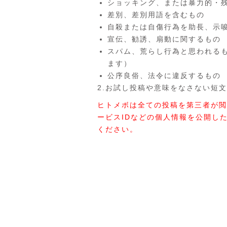
ショッキング、または暴力的・
差別、差別用語を含むもの
自殺または自傷行為を助長、示
宣伝、勧誘、扇動に関するもの
スパム、荒らし行為と思われる
ます）
公序良俗、法令に違反するもの
2.お試し投稿や意味をなさない短文
ヒトメボは全ての投稿を第三者が閲
ービスIDなどの個人情報を公開し
ください。