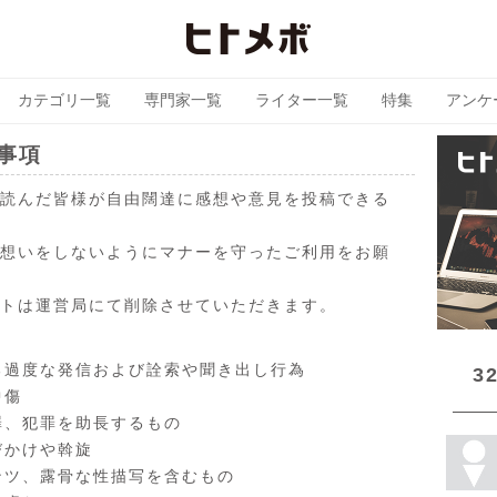
カテゴリ一覧
専門家一覧
ライター一覧
特集
アンケ
事項
読んだ皆様が自由闊達に感想や意見を投稿できる
想いをしないようにマナーを守ったご利用をお願
トは運営局にて削除させていただきます。
る過度な発信および詮索や聞き出し行為
3
中傷
罪、犯罪を助長するもの
びかけや斡旋
ンツ、露骨な性描写を含むもの