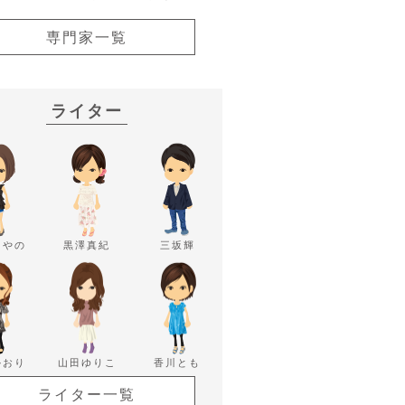
専門家一覧
ライター
あやの
黒澤真紀
三坂輝
かおり
山田ゆりこ
香川とも
ライター一覧