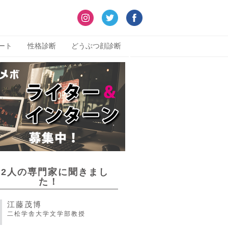
ート
性格診断
どうぶつ顔診断
22人の専門家に聞きまし
た！
江藤茂博
二松学舎大学文学部教授