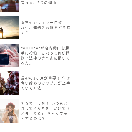
言う人、3つの理由
電車やカフェで一目惚
れ…。連絡先の紙をどう渡
す？
YouTuberが店内動画を勝
手に投稿！これって何が問
題？法律の専門家に聞いて
みた。
最初の3ヶ月が重要！ 付き
合い始めのカップルが上手
くいく方法
男女で正反対！ いつもと
違ってメガネを「かけてる
／外してる」 ギャップ萌
えするのは？