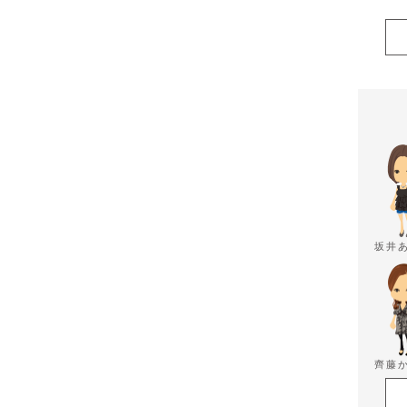
坂井
齊藤