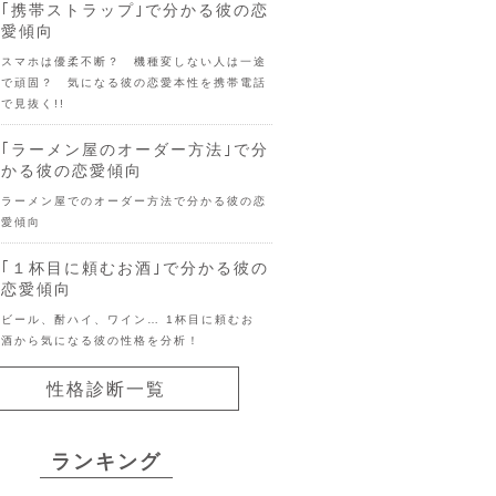
｢携帯ストラップ｣で分かる彼の恋
愛傾向
スマホは優柔不断？ 機種変しない人は一途
で頑固？ 気になる彼の恋愛本性を携帯電話
で見抜く!!
｢ラーメン屋のオーダー方法｣で分
かる彼の恋愛傾向
ラーメン屋でのオーダー方法で分かる彼の恋
愛傾向
｢１杯目に頼むお酒｣で分かる彼の
恋愛傾向
ビール、酎ハイ、ワイン… 1杯目に頼むお
酒から気になる彼の性格を分析！
性格診断一覧
ランキング