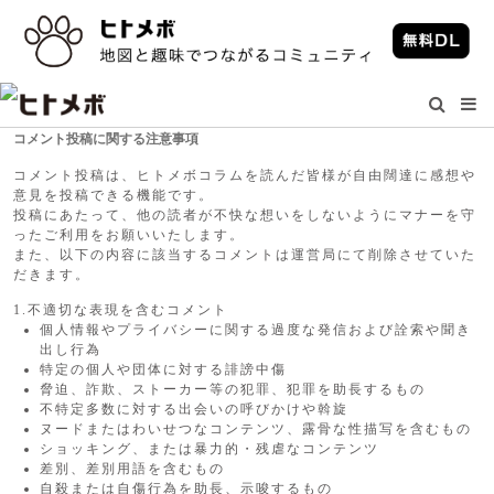
コメント投稿に関する注意事項
コメント投稿は、ヒトメボコラムを読んだ皆様が自由闊達に感想や
意見を投稿できる機能です。
投稿にあたって、他の読者が不快な想いをしないようにマナーを守
ったご利用をお願いいたします。
また、以下の内容に該当するコメントは運営局にて削除させていた
だきます。
1.不適切な表現を含むコメント
個人情報やプライバシーに関する過度な発信および詮索や聞き
出し行為
特定の個人や団体に対する誹謗中傷
脅迫、詐欺、ストーカー等の犯罪、犯罪を助長するもの
不特定多数に対する出会いの呼びかけや斡旋
ヌードまたはわいせつなコンテンツ、露骨な性描写を含むもの
ショッキング、または暴力的・残虐なコンテンツ
差別、差別用語を含むもの
自殺または自傷行為を助長、示唆するもの