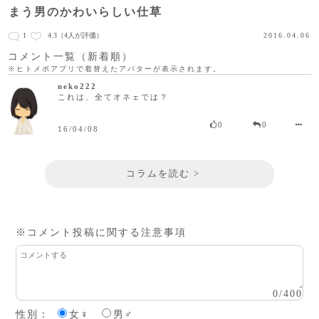
まう男のかわいらしい仕草
1
4.3
（4人が評価）
2016.04.06
コメント一覧（新着順）
※ヒトメボアプリで着替えたアバターが表示されます。
neko222
これは、全てオネェでは？
0
0
16/04/08
コラムを読む >
※コメント投稿に関する注意事項
0
/
400
性別：
女♀
男♂