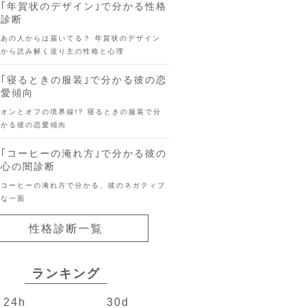
｢年賀状のデザイン｣で分かる性格
診断
あの人からは届いてる？ 年賀状のデザイン
から読み解く送り主の性格と心理
｢寝るときの服装｣で分かる彼の恋
愛傾向
オンとオフの境界線!? 寝るときの服装で分
かる彼の恋愛傾向
｢コーヒーの淹れ方｣で分かる彼の
心の闇診断
コーヒーの淹れ方で分かる、彼のネガティブ
な一面
性格診断一覧
ランキング
24h
30d