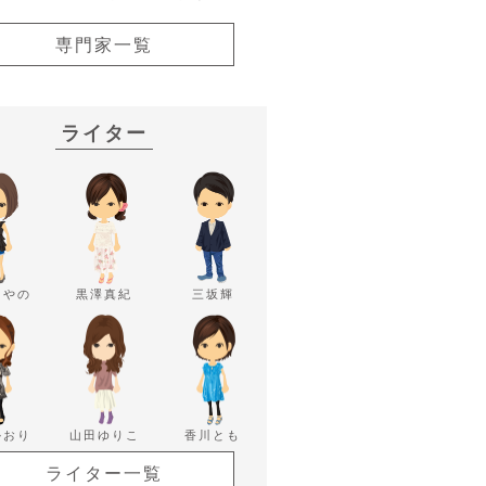
専門家一覧
ライター
あやの
黒澤真紀
三坂輝
かおり
山田ゆりこ
香川とも
ライター一覧