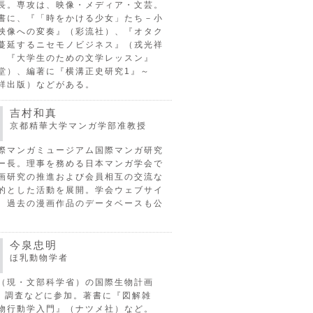
長。専攻は、映像・メディア・文芸。
書に、『「時をかける少女」たち－小
映像への変奏』（彩流社）、『オタク
蔓延するニセモノビジネス』（戎光祥
、『大学生のための文学レッスン』
堂）、編著に『横溝正史研究1』～
祥出版）などがある。
吉村和真
京都精華大学マンガ学部准教授
際マンガミュージアム国際マンガ研究
ー長。理事を務める日本マンガ学会で
画研究の推進および会員相互の交流な
的とした活動を展開。学会ウェブサイ
、過去の漫画作品のデータベースも公
今泉忠明
ほ乳動物学者
（現・文部科学省）の国際生物計画
P）調査などに参加。著書に『図解雑
物行動学入門』（ナツメ社）など。