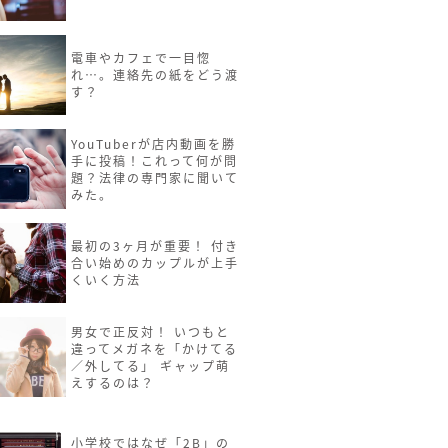
電車やカフェで一目惚
れ…。連絡先の紙をどう渡
す？
YouTuberが店内動画を勝
手に投稿！これって何が問
題？法律の専門家に聞いて
みた。
最初の3ヶ月が重要！ 付き
合い始めのカップルが上手
くいく方法
男女で正反対！ いつもと
違ってメガネを「かけてる
／外してる」 ギャップ萌
えするのは？
小学校ではなぜ「2B」の