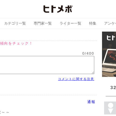
カテゴリ一覧
専門家一覧
ライター一覧
特集
アンケ
傾向をチェック！
0
/
400
コメントに関する注意
3
通報
敬～～