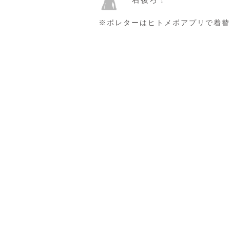
右後ろ！
※ボレターはヒトメボアプリで着替