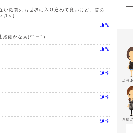
ない最前列も世界に入り込めて良いけど、首の
＞Д＜)
通報
路側かなぁ(*ﾟーﾟ)
通報
通報
坂井
通報
齊藤
通報