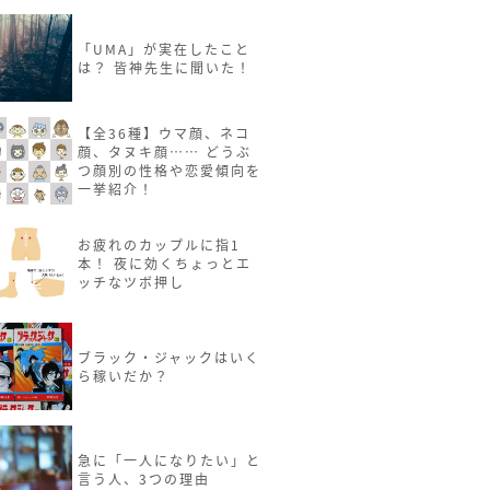
「UMA」が実在したこと
は？ 皆神先生に聞いた！
【全36種】ウマ顔、ネコ
顔、タヌキ顔…… どうぶ
つ顔別の性格や恋愛傾向を
一挙紹介！
お疲れのカップルに指1
本！ 夜に効くちょっとエ
ッチなツボ押し
ブラック・ジャックはいく
ら稼いだか？
急に「一人になりたい」と
言う人、3つの理由