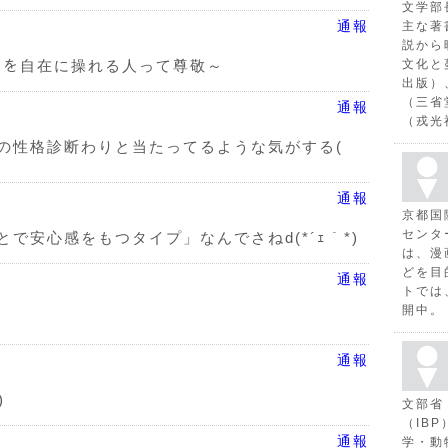
文学部
通報
主な著
説から
文化と
パソコンを自在に操れる人って尊敬～
出版）
（三省
通報
（戎光
) この性格診断わりと当たってるような気がする(
通報
京都国
センタ
で安心感をもつタイプ」なんでさねd(*´ｪ｀*)
は、漫
どを目
通報
トでは
開中。
通報
)
文部省
（IB
通報
学・動