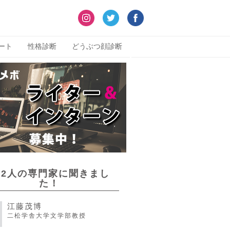
ート
性格診断
どうぶつ顔診断
22人の専門家に聞きまし
た！
江藤茂博
二松学舎大学文学部教授