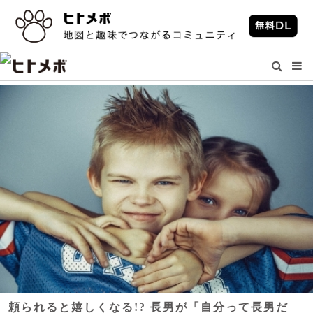
頼られると嬉しくなる!? 長男が「自分って長男だ