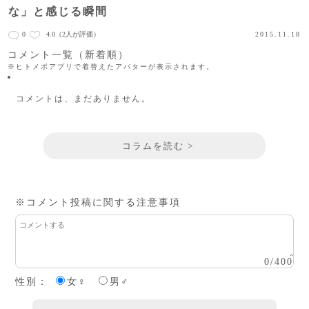
な」と感じる瞬間
0
4.0
（2人が評価）
2015.11.18
コメント一覧（新着順）
※ヒトメボアプリで着替えたアバターが表示されます。
コメントは、まだありません。
コラムを読む >
※コメント投稿に関する注意事項
0
/
400
性別：
女♀
男♂