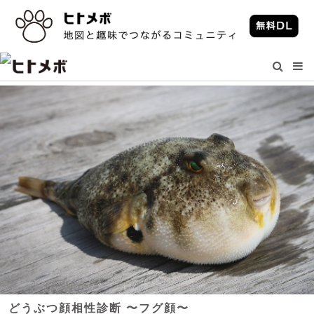
どうぶつ顔相性診断 〜フグ顔〜