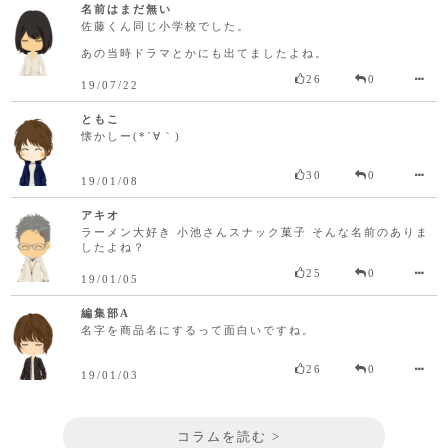
名前はまだ無い
佐藤くん同じ小学校でした。
あの当時ドラマとかにも出てましたよね。
26
0
19/07/22
ともこ
懐かしー(*´∀｀)
30
0
19/01/08
アキオ
ラーメン大好き 小池さんスナック菓子 そんな名前のありま
したよね？
25
0
19/01/05
編集部A
名字を商品名にするって面白いですね。
26
0
19/01/03
コラムを読む >