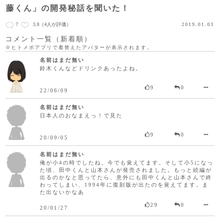
藤くん」の開発秘話を聞いた！
7
3.8
（4人が評価）
2019.01.03
コメント一覧（新着順）
※ヒトメボアプリで着替えたアバターが表示されます。
名前はまだ無い
鈴木くんなどドリンクあったよね。
9
0
22/06/09
名前はまだ無い
日本人のおなまえっ！で見た
9
0
20/09/05
名前はまだ無い
俺が小4の時でしたね。今でも覚えてます。そして小5になっ
た頃、田中くんと山本さんが発売されました。もっと続編が
出るのかなと思ってたら、意外にも田中くんと山本さんで終
わってしまい、1994年に復刻版が出たのを覚えてます。ま
た出ないかなあ
29
0
20/01/27