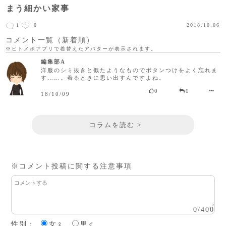
まう細かい家事
1
0
2018.10.06
コメント一覧（新着順）
※ヒトメボアプリで着替えたアバターが表示されます。
編集部A
洋服のシミ抜きと似たようなものでボタンつけをよく忘れま
す……。着るときに思い出すんですよね。
0
0
18/10/09
コラムを読む >
※コメント投稿に関する注意事項
0
/
400
性別：
女♀
男♂