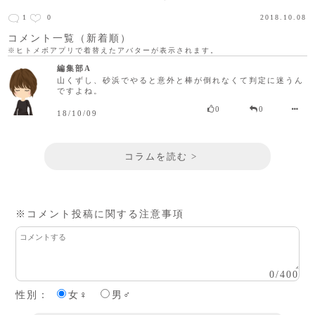
1
0
2018.10.08
コメント一覧（新着順）
※ヒトメボアプリで着替えたアバターが表示されます。
編集部A
山くずし、砂浜でやると意外と棒が倒れなくて判定に迷うん
ですよね。
0
0
18/10/09
コラムを読む >
※コメント投稿に関する注意事項
0
/
400
性別：
女♀
男♂