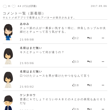
11
4.4
（17人が評価）
2017.09.06
コメント一覧（新着順）
※ヒトメボアプリで着替えたアバターが表示されます。
あゆみ
チュー派の人が一番多い気する！特に、仲良しカップルや夫
婦だとチューって言う気がする。
12
0
21/09/08
名前はまだ無い
キスとチューって何が違うの？
13
0
21/03/06
名前はまだ無い
口つけたジュースを男が着けたやつをなんて言う
18
0
21/03/02
ケンタロウ
普通にＡでしょ？そういやＡＢＣのＡとかの表現もありそう
だな
19
0