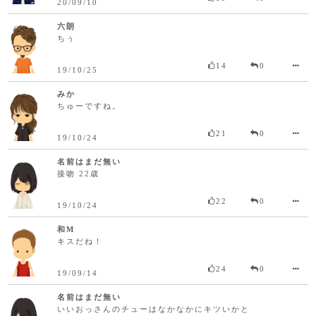
20/09/10
六朗
ちぅ
14
0
19/10/25
みか
ちゅーですね。
21
0
19/10/24
名前はまだ無い
接吻 22歳
22
0
19/10/24
和M
キスだね！
24
0
19/09/14
名前はまだ無い
いいおっさんのチューはなかなかにキツいかと