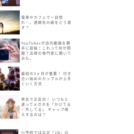
電車やカフェで一目惚
れ…。連絡先の紙をどう渡
す？
YouTuberが店内動画を勝
手に投稿！これって何が問
題？法律の専門家に聞いて
みた。
最初の3ヶ月が重要！ 付き
合い始めのカップルが上手
くいく方法
男女で正反対！ いつもと
違ってメガネを「かけてる
／外してる」 ギャップ萌
えするのは？
小学校ではなぜ「2B」の