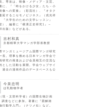
長。専攻は、映像・メディア・文芸。
書に、『「時をかける少女」たち－小
映像への変奏』（彩流社）、『オタク
蔓延するニセモノビジネス』（戎光祥
、『大学生のための文学レッスン』
堂）、編著に『横溝正史研究1』～
祥出版）などがある。
吉村和真
京都精華大学マンガ学部准教授
際マンガミュージアム国際マンガ研究
ー長。理事を務める日本マンガ学会で
画研究の推進および会員相互の交流な
的とした活動を展開。学会ウェブサイ
、過去の漫画作品のデータベースも公
今泉忠明
ほ乳動物学者
（現・文部科学省）の国際生物計画
P）調査などに参加。著書に『図解雑
物行動学入門』（ナツメ社）など。