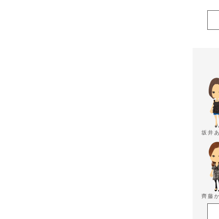
坂井
齊藤