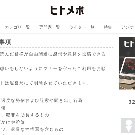
カテゴリ一覧
専門家一覧
ライター一覧
特集
アンケ
事項
読んだ皆様が自由闊達に感想や意見を投稿できる
想いをしないようにマナーを守ったご利用をお願
トは運営局にて削除させていただきます。
る過度な発信および詮索や聞き出し行為
3
中傷
罪、犯罪を助長するもの
びかけや斡旋
ンツ、露骨な性描写を含むもの