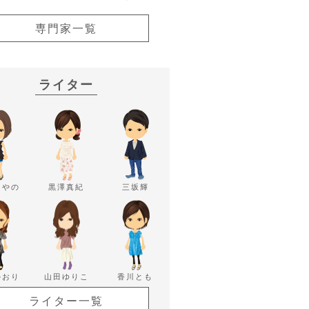
専門家一覧
ライター
あやの
黒澤真紀
三坂輝
かおり
山田ゆりこ
香川とも
ライター一覧