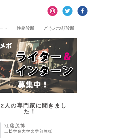
ート
性格診断
どうぶつ顔診断
22人の専門家に聞きまし
た！
江藤茂博
二松学舎大学文学部教授