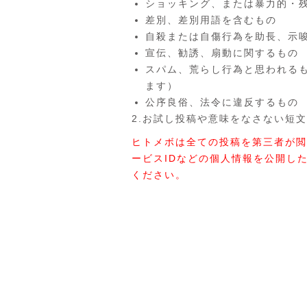
ショッキング、または暴力的・
差別、差別用語を含むもの
自殺または自傷行為を助長、示
宣伝、勧誘、扇動に関するもの
スパム、荒らし行為と思われる
ます）
公序良俗、法令に違反するもの
2.お試し投稿や意味をなさない短文
ヒトメボは全ての投稿を第三者が閲
ービスIDなどの個人情報を公開し
ください。