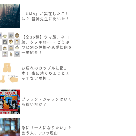
「UMA」が実在したこと
は？ 皆神先生に聞いた！
【全36種】ウマ顔、ネコ
顔、タヌキ顔…… どうぶ
つ顔別の性格や恋愛傾向を
一挙紹介！
お疲れのカップルに指1
本！ 夜に効くちょっとエ
ッチなツボ押し
ブラック・ジャックはいく
ら稼いだか？
急に「一人になりたい」と
言う人、3つの理由