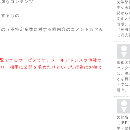
残虐なコンテンツ
文学部
主な著
説から
唆するもの
文化と
出版）
もの（不特定多数に対する同内容のコメントも含み
（三省
（戎光
覧できるサービスです。メールアドレスや他社サ
京都国
たり、相手に公開を求めたりといった行為はお控え
センタ
は、漫
どを目
トでは
開中。
文部省
（IB
学・動