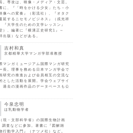
長。専攻は、映像・メディア・文芸。
書に、『「時をかける少女」たち－小
映像への変奏』（彩流社）、『オタク
蔓延するニセモノビジネス』（戎光祥
、『大学生のための文学レッスン』
堂）、編著に『横溝正史研究1』～
祥出版）などがある。
吉村和真
京都精華大学マンガ学部准教授
際マンガミュージアム国際マンガ研究
ー長。理事を務める日本マンガ学会で
画研究の推進および会員相互の交流な
的とした活動を展開。学会ウェブサイ
、過去の漫画作品のデータベースも公
今泉忠明
ほ乳動物学者
（現・文部科学省）の国際生物計画
P）調査などに参加。著書に『図解雑
物行動学入門』（ナツメ社）など。