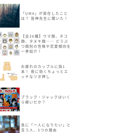
「UMA」が実在したこと
は？ 皆神先生に聞いた！
【全36種】ウマ顔、ネコ
顔、タヌキ顔…… どうぶ
つ顔別の性格や恋愛傾向を
一挙紹介！
お疲れのカップルに指1
本！ 夜に効くちょっとエ
ッチなツボ押し
ブラック・ジャックはいく
ら稼いだか？
急に「一人になりたい」と
言う人、3つの理由