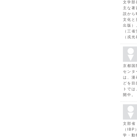
文学部
主な著
説から
文化と
出版）
（三省
（戎光
京都国
センタ
は、漫
どを目
トでは
開中。
文部省
（IB
学・動