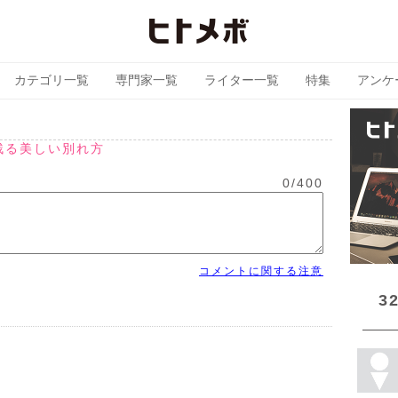
カテゴリ一覧
専門家一覧
ライター一覧
特集
アンケ
残る美しい別れ方
0
/
400
コメントに関する注意
3