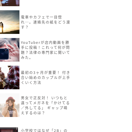
電車やカフェで一目惚
れ…。連絡先の紙をどう渡
す？
YouTuberが店内動画を勝
手に投稿！これって何が問
題？法律の専門家に聞いて
みた。
最初の3ヶ月が重要！ 付き
合い始めのカップルが上手
くいく方法
男女で正反対！ いつもと
違ってメガネを「かけてる
／外してる」 ギャップ萌
えするのは？
小学校ではなぜ「2B」の