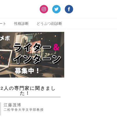
ート
性格診断
どうぶつ顔診断
22人の専門家に聞きまし
た！
江藤茂博
二松学舎大学文学部教授