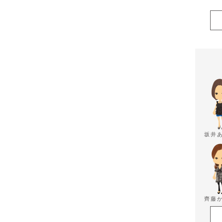
坂井
齊藤