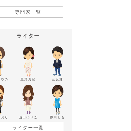
専門家一覧
ライター
あやの
黒澤真紀
三坂輝
かおり
山田ゆりこ
香川とも
ライター一覧