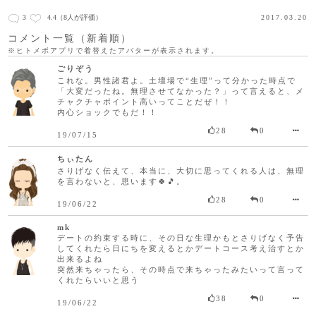
3
4.4
（8人が評価）
2017.03.20
コメント一覧（新着順）
※ヒトメボアプリで着替えたアバターが表示されます。
ごりぞう
これな。男性諸君よ。土壇場で“生理”って分かった時点で
「大変だったね。無理させてなかった？」って言えると、メ
チャクチャポイント高いってことだぜ！！
内心ショックでもだ！！
28
0
19/07/15
ちぃたん
さりげなく伝えて、本当に、大切に思ってくれる人は、無理
を言わないと、思います🍀🎵。
28
0
19/06/22
mk
デートの約束する時に、その日な生理かもとさりげなく予告
してくれたら日にちを変えるとかデートコース考え治すとか
出来るよね
突然来ちゃったら、その時点で来ちゃったみたいって言って
くれたらいいと思う
38
0
19/06/22