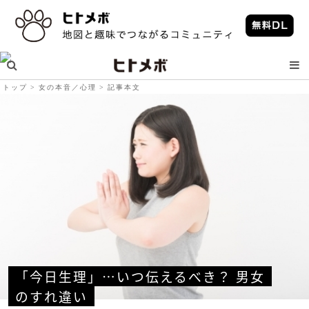
トップ
女の本音／心理
記事本文
「今日生理」…いつ伝えるべき？ 男女
のすれ違い