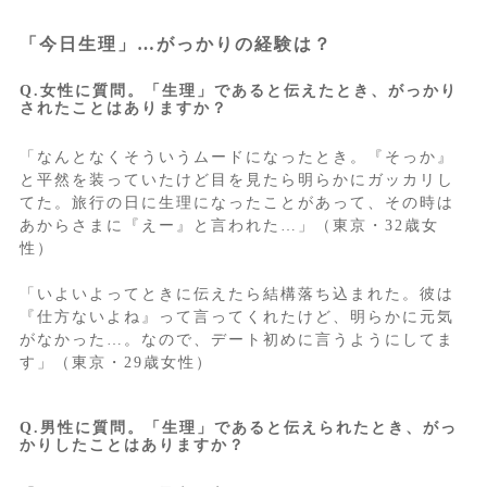
「今日生理」…がっかりの経験は？
Q.女性に質問。「生理」であると伝えたとき、がっかり
されたことはありますか？
「なんとなくそういうムードになったとき。『そっか』
と平然を装っていたけど目を見たら明らかにガッカリし
てた。旅行の日に生理になったことがあって、その時は
あからさまに『えー』と言われた…」（東京・32歳女
性）
「いよいよってときに伝えたら結構落ち込まれた。彼は
『仕方ないよね』って言ってくれたけど、明らかに元気
がなかった…。なので、デート初めに言うようにしてま
す」（東京・29歳女性）
Q.男性に質問。「生理」であると伝えられたとき、がっ
かりしたことはありますか？