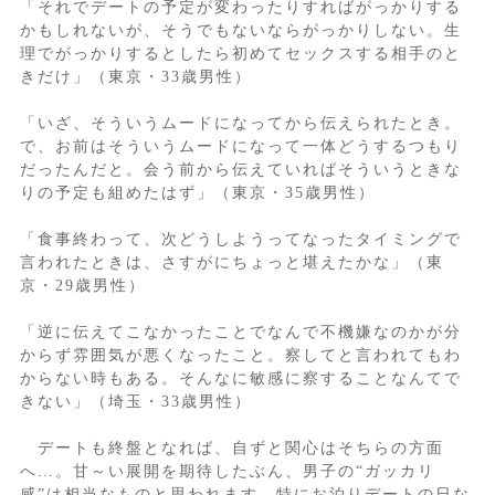
「それでデートの予定が変わったりすればがっかりする
かもしれないが、そうでもないならがっかりしない。生
理でがっかりするとしたら初めてセックスする相手のと
きだけ」（東京・33歳男性）
「いざ、そういうムードになってから伝えられたとき。
で、お前はそういうムードになって一体どうするつもり
だったんだと。会う前から伝えていればそういうときな
りの予定も組めたはず」（東京・35歳男性）
「食事終わって、次どうしようってなったタイミングで
言われたときは、さすがにちょっと堪えたかな」（東
京・29歳男性）
「逆に伝えてこなかったことでなんで不機嫌なのかが分
からず雰囲気が悪くなったこと。察してと言われてもわ
からない時もある。そんなに敏感に察することなんてで
きない」（埼玉・33歳男性）
デートも終盤となれば、自ずと関心はそちらの方面
へ…。甘～い展開を期待したぶん、男子の“ガッカリ
感”は相当なものと思われます。特にお泊りデートの日な