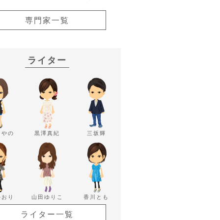
専門家一覧
ライター
あやの
黒澤真紀
三坂輝
かおり
山田ゆりこ
香川とも
ライター一覧