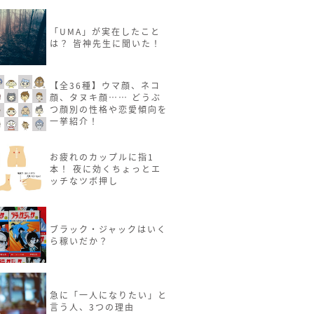
「UMA」が実在したこと
は？ 皆神先生に聞いた！
【全36種】ウマ顔、ネコ
顔、タヌキ顔…… どうぶ
つ顔別の性格や恋愛傾向を
一挙紹介！
お疲れのカップルに指1
本！ 夜に効くちょっとエ
ッチなツボ押し
ブラック・ジャックはいく
ら稼いだか？
急に「一人になりたい」と
言う人、3つの理由