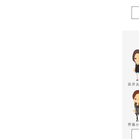
坂井
齊藤