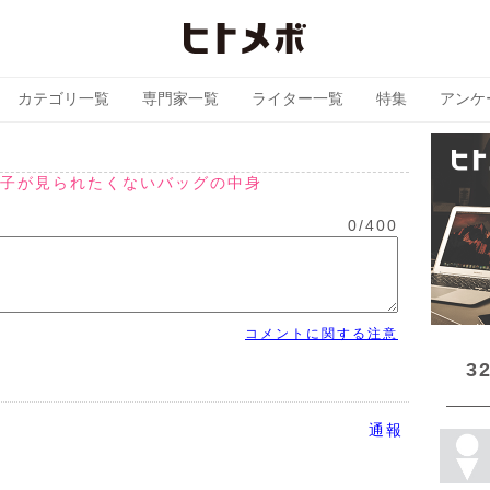
カテゴリ一覧
専門家一覧
ライター一覧
特集
アンケ
子が見られたくないバッグの中身
0
/
400
コメントに関する注意
3
通報