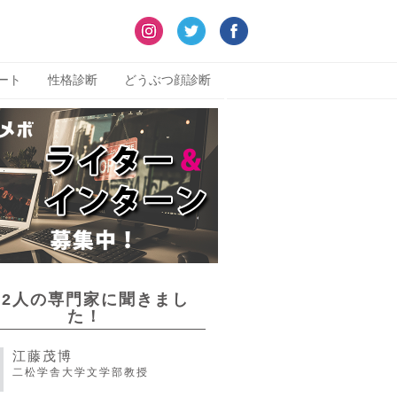
ート
性格診断
どうぶつ顔診断
22人の専門家に聞きまし
た！
江藤茂博
二松学舎大学文学部教授