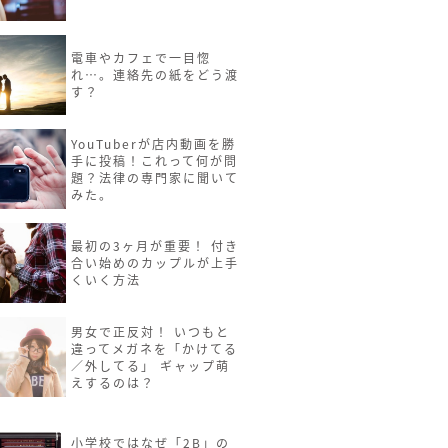
電車やカフェで一目惚
れ…。連絡先の紙をどう渡
す？
YouTuberが店内動画を勝
手に投稿！これって何が問
題？法律の専門家に聞いて
みた。
最初の3ヶ月が重要！ 付き
合い始めのカップルが上手
くいく方法
男女で正反対！ いつもと
違ってメガネを「かけてる
／外してる」 ギャップ萌
えするのは？
小学校ではなぜ「2B」の