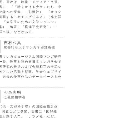
長。専攻は、映像・メディア・文芸。
書に、『「時をかける少女」たち－小
映像への変奏』（彩流社）、『オタク
蔓延するニセモノビジネス』（戎光祥
、『大学生のための文学レッスン』
堂）、編著に『横溝正史研究1』～
祥出版）などがある。
吉村和真
京都精華大学マンガ学部准教授
際マンガミュージアム国際マンガ研究
ー長。理事を務める日本マンガ学会で
画研究の推進および会員相互の交流な
的とした活動を展開。学会ウェブサイ
、過去の漫画作品のデータベースも公
今泉忠明
ほ乳動物学者
（現・文部科学省）の国際生物計画
P）調査などに参加。著書に『図解雑
物行動学入門』（ナツメ社）など。