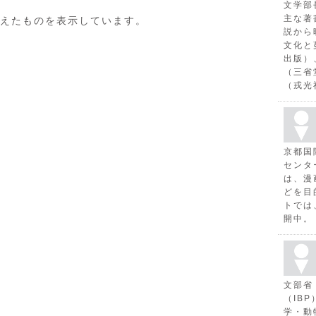
文学部
主な著
えたものを表示しています。
説から
文化と
出版）
（三省
（戎光
京都国
センタ
は、漫
どを目
トでは
開中。
文部省
（IB
学・動