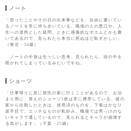
ノート
「思ったことやその日の出来事などを、自由に書いてい
るノートを常に持ち歩いている。職場の人の悪口や、人
生への漠然とした疑問、ときに感傷的なポエムとかも書
いてあるので、見られたら本当に死ぬほど恥ずかしい」
（東京・34歳）
ノートの中身は生々しい思考。見られたら、頭の中を
覗かれてしまっているみたいですね。
ショーツ
「仕事帰りに急に彼氏の家に行くことがあるので、お泊
まり用に、替えのショーツ1枚は常に携帯している。彼の
家から出勤したときは、使用済のものを。下着はかなり
派手目で、エッチなものが私好み。職場では男っけのな
いキャラで通しているので、見られるとキャラが崩壊す
る気がします」（千葉・25歳）