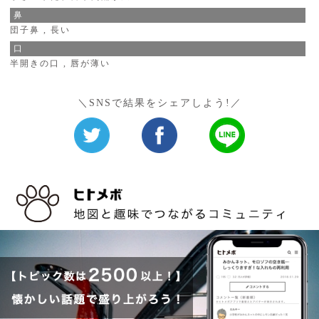
鼻
団子鼻 , 長い
口
半開きの口 , 唇が薄い
＼SNSで結果をシェアしよう!／