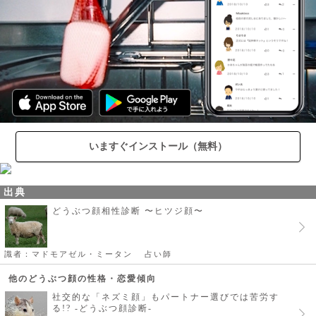
いますぐインストール（無料）
出典
どうぶつ顔相性診断 〜ヒツジ顔〜
識者：マドモアゼル・ミータン
占い師
他のどうぶつ顔の性格・恋愛傾向
社交的な「ネズミ顔」もパートナー選びでは苦労す
る!? -どうぶつ顔診断-