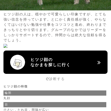
ヒツジ顔の人は、穏やかで可愛らしい印象ですが、とても
強い信念を持っています。とにかく責任感が強く、やらな
くてはいけない勉強や仕事をコツコツと進め、終わりまで
きっちりとやり切ります。グループのなかではリーダーを
しっかりサポートするので、仲間からは絶大な信頼を得る
でしょう。
ヒツジ顔の
なかまを探しに行く
診断する
ヒツジ顔の特徴
輪郭
丸顔
目
小さい , たれ目 , 間隔が広い