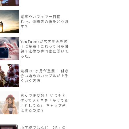
電車やカフェで一目惚
れ…。連絡先の紙をどう渡
す？
YouTuberが店内動画を勝
手に投稿！これって何が問
題？法律の専門家に聞いて
みた。
最初の3ヶ月が重要！ 付き
合い始めのカップルが上手
くいく方法
男女で正反対！ いつもと
違ってメガネを「かけてる
／外してる」 ギャップ萌
えするのは？
小学校ではなぜ「2B」の