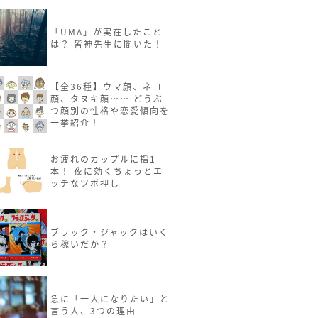
「UMA」が実在したこと
は？ 皆神先生に聞いた！
【全36種】ウマ顔、ネコ
顔、タヌキ顔…… どうぶ
つ顔別の性格や恋愛傾向を
一挙紹介！
お疲れのカップルに指1
本！ 夜に効くちょっとエ
ッチなツボ押し
ブラック・ジャックはいく
ら稼いだか？
急に「一人になりたい」と
言う人、3つの理由