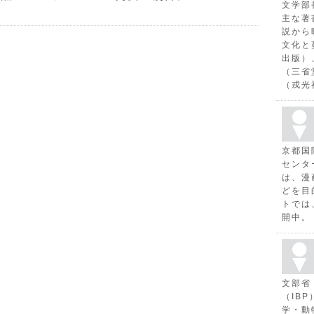
文学部
主な著
説から
文化と
出版）
（三省
（戎光
京都国
センタ
は、漫
どを目
トでは
開中。
文部省
（IB
学・動