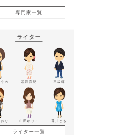
専門家一覧
ライター
あやの
黒澤真紀
三坂輝
かおり
山田ゆりこ
香川とも
ライター一覧