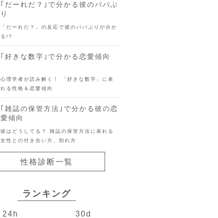
｢だーれだ？｣で分かる彼のパパぶ
り
「だーれだ？」の反応で彼のパパぶりが分か
る!?
｢好きな数字｣で分かる恋愛傾向
心理学者が読み解く！ 「好きな数字」に表
れる性格＆恋愛傾向
｢雑誌の保管方法｣で分かる彼の恋
愛傾向
彼はどうしてる？ 雑誌の保管方法に表れる
女性との付き合い方、別れ方
性格診断一覧
ランキング
24h
30d