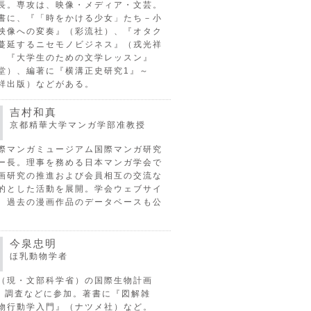
長。専攻は、映像・メディア・文芸。
書に、『「時をかける少女」たち－小
映像への変奏』（彩流社）、『オタク
蔓延するニセモノビジネス』（戎光祥
、『大学生のための文学レッスン』
堂）、編著に『横溝正史研究1』～
祥出版）などがある。
吉村和真
京都精華大学マンガ学部准教授
際マンガミュージアム国際マンガ研究
ー長。理事を務める日本マンガ学会で
画研究の推進および会員相互の交流な
的とした活動を展開。学会ウェブサイ
、過去の漫画作品のデータベースも公
今泉忠明
ほ乳動物学者
（現・文部科学省）の国際生物計画
P）調査などに参加。著書に『図解雑
物行動学入門』（ナツメ社）など。