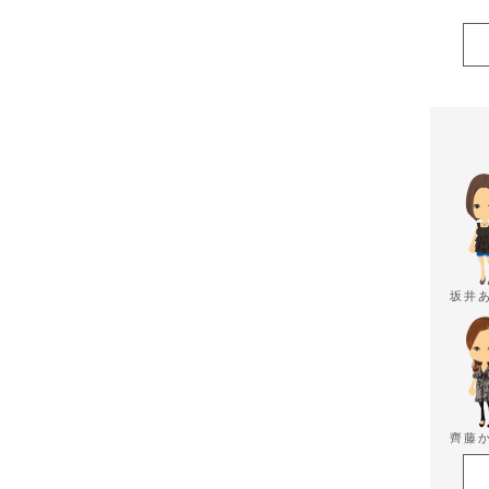
坂井
齊藤