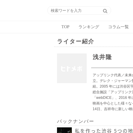
TOP
ランキング
コラム一覧
ライター紹介
浅井隆
アップリンク代表／未来の
立。デレク・ジャーマン
給。2005 年には渋
総合施設「アップリンク渋
「webDICE」、20
映画を中心とした様々なイ
14日、吉祥寺に新しい
バックナンバー
私を作った渋谷 5つの