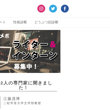
ート
性格診断
どうぶつ顔診断
22人の専門家に聞きまし
た！
江藤茂博
二松学舎大学文学部教授