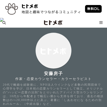
安藤房子
作家・恋愛カウンセラー・カラーセラピスト
20代で離婚を経験後に、NPO法人ウインクなど多数の民間団体で
心理学を学び、日本初の恋愛カウンセラーとして独立。オリジナル
の“ハッピー恋愛の法則”をとりいれたアドバイス型カウンセリング
は、10代から年配者まで幅広い層から支持を得ており、過去の相談
数はのべ20,000件以上に及ぶ。著書に「しあわせにな るための別
れのルール」（中経出版）など。