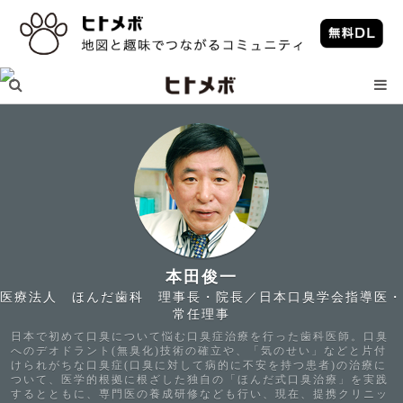
本田俊一
医療法人 ほんだ歯科 理事長・院長／日本口臭学会指導医・
常任理事
日本で初めて口臭について悩む口臭症治療を行った歯科医師。口臭
へのデオドラント(無臭化)技術の確立や、「気のせい」などと片付
けられがちな口臭症(口臭に対して病的に不安を持つ患者)の治療に
ついて、医学的根拠に根ざした独自の「ほんだ式口臭治療」を実践
するとともに、専門医の養成研修なども行い、現在、提携クリニッ