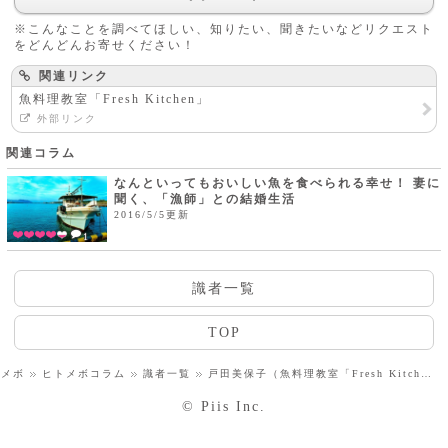
※こんなことを調べてほしい、知りたい、聞きたいなどリクエスト
をどんどんお寄せください！
関連リンク
魚料理教室「Fresh Kitchen」
外部リンク
関連コラム
なんといってもおいしい魚を食べられる幸せ！ 妻に
聞く、「漁師」との結婚生活
2016/5/5更新
1
識者一覧
TOP
トメボ
ヒトメボコラム
識者一覧
戸田美保子（魚料理教室「Fresh Kitchen」講師）
© Piis Inc.