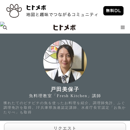
戸田美保子
魚料理教室「Fresh Kitchen」講師
獲れたてのピチピチの魚を使ったお料理を紹介。調理師免許、ふぐ
調理免許を取得。JF兵庫県漁連認定講師、水産庁長官認定「お魚か
たりべ」も取得
リクエスト