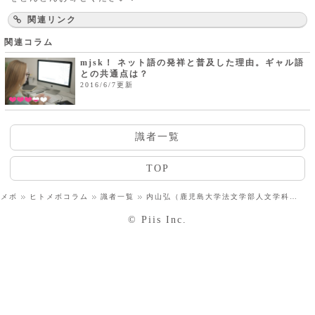
関連リンク
関連コラム
mjsk！ ネット語の発祥と普及した理由。ギャル語
との共通点は？
2016/6/7更新
識者一覧
TOP
トメボ
ヒトメボコラム
識者一覧
内山弘（鹿児島大学法文学部人文学科教授）
© Piis Inc.