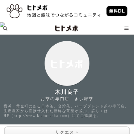
木川良子
お茶の専門店 きぃ房茶
横浜・黄金町にある日本茶、台湾茶、ハーブブレンド茶の専門店。
生産農家から直接仕入れた新鮮な茶葉が並ぶ。詳しくは
HP（http://www.ki-bou-cha.com）にてご確認を。
リクエスト