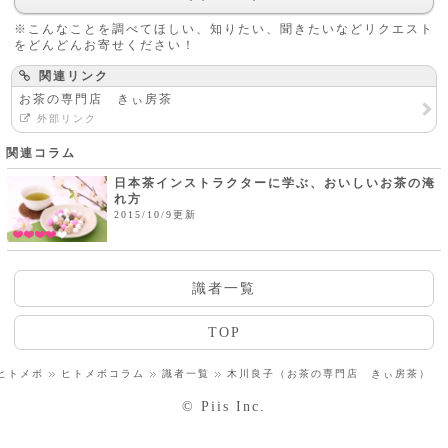
※こんなことを調べてほしい、知りたい、聞きたいなどリクエスト
をどんどんお寄せください！
関連リンク
お茶の専門店 きぃ房茶
外部リンク
関連コラム
日本茶インストラクターに学ぶ、おいしいお茶の淹
れ方
2015/10/9更新
識者一覧
TOP
ヒトメボ
ヒトメボコラム
識者一覧
木川良子（お茶の専門店 きぃ房茶）
© Piis Inc.