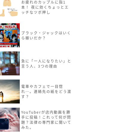
お疲れのカップルに指1
本！ 夜に効くちょっとエ
ッチなツボ押し
ブラック・ジャックはいく
ら稼いだか？
急に「一人になりたい」と
言う人、3つの理由
電車やカフェで一目惚
れ…。連絡先の紙をどう渡
す？
YouTuberが店内動画を勝
手に投稿！これって何が問
題？法律の専門家に聞いて
みた。