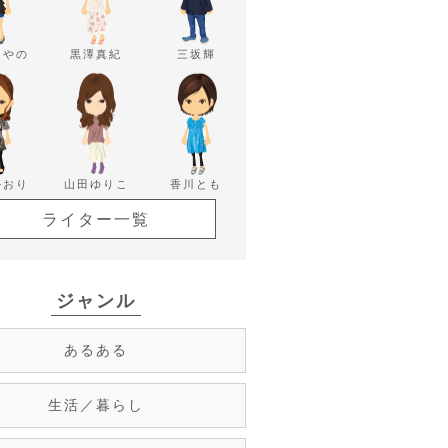
あやの
黒澤真紀
三坂輝
かおり
山田ゆりこ
香川とも
ライター一覧
ジャンル
あるある
生活／暮らし