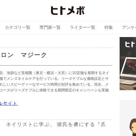
カテゴリ一覧
専門家一覧
ライター一覧
特集
アンケ
サロン マジーク
谷、池袋など首都圏（東京・横浜・大宮）に10店舗を展開するネイ
舗でメンズネイルケアを行っている。リーズナブルな価格設定とサ
れしいスピーディーなサービス時間が好評を集めている。現在、メ
コースがリーズナブルに体験できる期間限定のキャンペーンも実施
ルサイト
 ネイリストに学ぶ、 彼氏を虜にする『爪