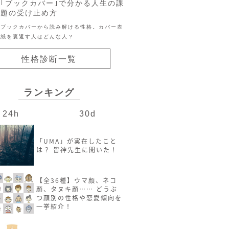
｢ブックカバー｣で分かる人生の課
題の受け止め方
ブックカバーから読み解ける性格。カバー表
紙を裏返す人はどんな人？
性格診断一覧
ランキング
24h
30d
「UMA」が実在したこと
は？ 皆神先生に聞いた！
【全36種】ウマ顔、ネコ
顔、タヌキ顔…… どうぶ
つ顔別の性格や恋愛傾向を
一挙紹介！