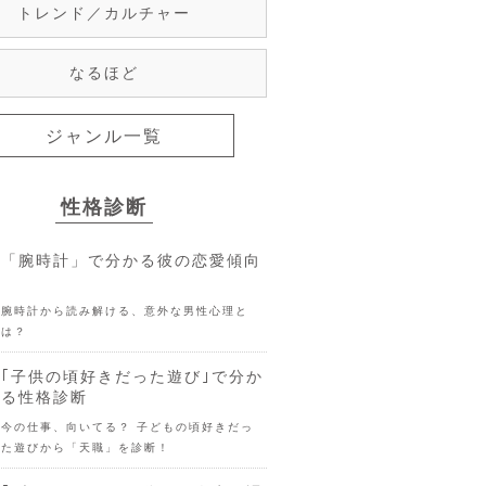
トレンド／カルチャー
なるほど
ジャンル一覧
性格診断
「腕時計」で分かる彼の恋愛傾向
腕時計から読み解ける、意外な男性心理と
は？
｢子供の頃好きだった遊び｣で分か
る性格診断
今の仕事、向いてる？ 子どもの頃好きだっ
た遊びから「天職」を診断！