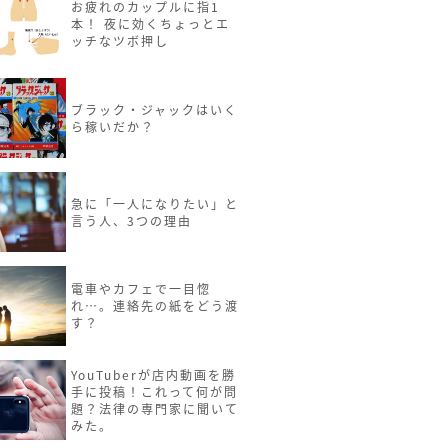
お疲れのカップルに指1
本！ 夜に効くちょっとエ
ッチなツボ押し
ブラック・ジャックはいく
ら稼いだか？
急に「一人になりたい」と
言う人、3つの理由
電車やカフェで一目惚
れ…。連絡先の紙をどう渡
す？
YouTuberが店内動画を勝
手に投稿！これって何が問
題？法律の専門家に聞いて
みた。