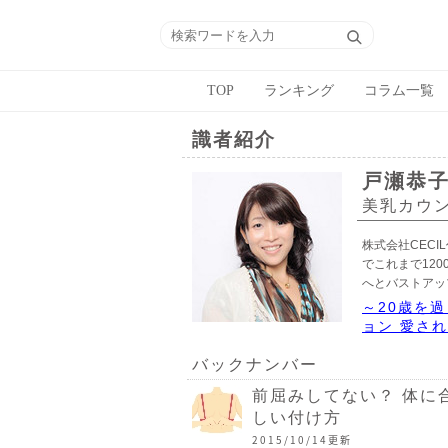
TOP
ランキング
コラム一覧
識者紹介
戸瀬恭
美乳カウ
株式会社CEC
でこれまで12
へとバストアッ
～20歳を
ョン 愛さ
バックナンバー
前屈みしてない？ 体に
しい付け方
2015/10/14更新