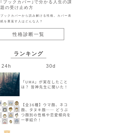
｢ブックカバー｣で分かる人生の課
題の受け止め方
ブックカバーから読み解ける性格。カバー表
紙を裏返す人はどんな人？
性格診断一覧
ランキング
24h
30d
「UMA」が実在したこと
は？ 皆神先生に聞いた！
【全36種】ウマ顔、ネコ
顔、タヌキ顔…… どうぶ
つ顔別の性格や恋愛傾向を
一挙紹介！