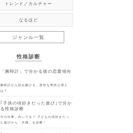
トレンド／カルチャー
なるほど
ジャンル一覧
性格診断
「腕時計」で分かる彼の恋愛傾向
腕時計から読み解ける、意外な男性心理と
は？
｢子供の頃好きだった遊び｣で分か
る性格診断
今の仕事、向いてる？ 子どもの頃好きだっ
た遊びから「天職」を診断！