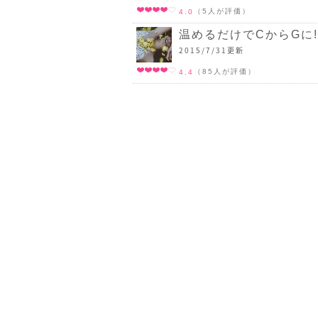
（5人が評価）
4.0
温めるだけでCからGに
2015/7/31更新
（85人が評価）
4.4