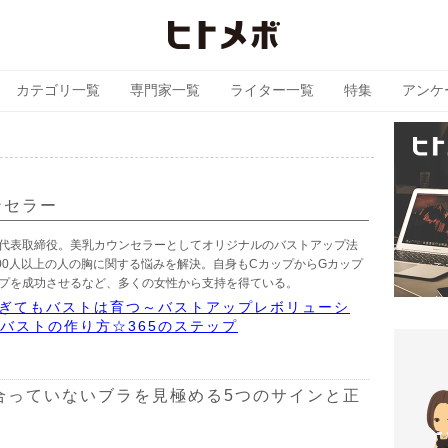
カテゴリ一覧
専門家一覧
ライター一覧
特集
アンケ
子
ンセラー
IL代表取締役。美乳カウンセラーとしてオリジナルのバストアップ法
000人以上の人の胸に関する悩みを解決。自身もCカップからGカップ
プを成功させるなど、多くの女性から支持を得ている。
過ぎてもバストは育つ～バストアップレボリューシ
れバストの作り方☆365のステップ
合っていないブラを見極める5つのサインと正