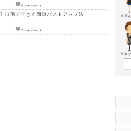
0 comment
!? 自宅でできる簡単バストアップ法
坂井
7 comment
齊藤