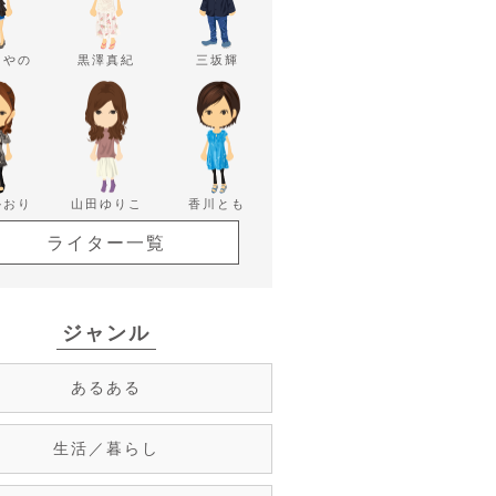
あやの
黒澤真紀
三坂輝
かおり
山田ゆりこ
香川とも
ライター一覧
ジャンル
あるある
生活／暮らし