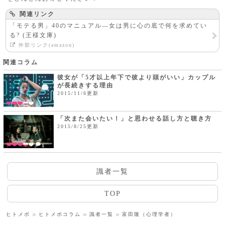
関連リンク
「モテる男」40のマニュアル―女は男に心の底で何を求めてい
る? (王様文庫)
外部リンク(amazon)
関連コラム
彼女が「5才以上年下で彼より頭がいい」カップル
が長続きする理由
2015/11/6更新
「次また会いたい！」と思わせる話し方と聴き方
2015/8/25更新
1
識者一覧
TOP
ヒトメボ
ヒトメボコラム
識者一覧
富田隆（心理学者）