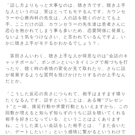
「話し方よりもっと大事なのは、聴き方です。聴き上手
な人というのは、実はとってもモテるんです。カウンセ
ラーや心療内科の先生は、人の話を聴くのがとても上
手。ここだけの話、カウンセラーの先生達は患者さんに
恋心を抱かれてしまう事も多いため、恋愛関係に発展し
ないよう気をつけなさい、と言われているんですよ。い
かに聴き上手がモテるかわかるでしょう？」
富田さんいわく、聴き上手な人が得意なのは“会話のキ
ャッチボール”。ポンポンといいタイミングで相づちを打
ったり、聴く時の表情の変化が見て取れたり、さらに話
が発展するような質問を投げかけたりするのが上手なん
だとか。
「こうした反応の良さにつられて、相手はますます喋り
たくなるんです。話すということは、ある種“プレゼン
ト”と一緒。接近行動や求愛行動ともいえますから、この
回数が増えると知らず知らずのうちに話を聴いてくれる
相手を好きになっている、ということはよくあります
ね。こうした楽しい会話をした相手とは、『また会いた
い、デートしたい！』という感情に繋がるというわけで