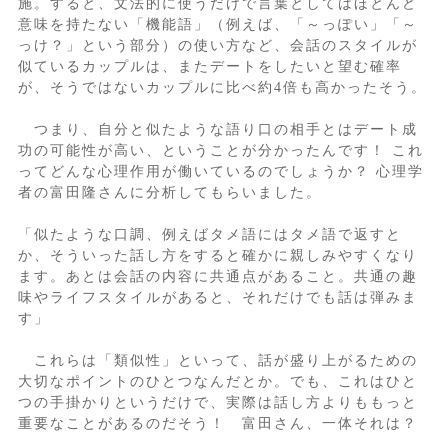
施。すると、文法的に使うだけで言葉としてはほとんど
意味を持たない「機能語」（例えば、「～っぽい」「～
っけ？」という部分）の使い方など、会話のスタイルが
似ているカップルは、またデートをしたいと望む確率
が、そうではないカップルに比べ約4倍も高かったそう。
つまり、自分と似たような語り口の相手とはデート成
功の可能性が高い、ということが分かったんです！ これ
ってどんな心理作用が働いているのでしょうか？ 心理学
者の富田隆さんに分析してもらいました。
「似たような口調、例えばタメ語にはタメ語で返すと
か、そういった話し方をすると確かに親しみやすくなり
ます。あとは会話の内容に共通点があること。共通の趣
味やライフスタイルがあると、それだけでも話は弾みま
す」
これらは「類似性」といって、話が盛り上がるための
大切なポイントのひとつなんだとか。でも、これはひと
つの手掛かりというだけで、実際は話し方よりももっと
重要なことがあるのだそう！ 富田さん、一体それは？