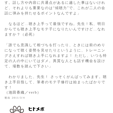
す。話し方や内容に共通点があるに越した事はないけれ
ど、それよりも重要なのは“傾聴力”で、これが二人の会
話に弾みを持たせるポイントなんですよ」
なるほど…聴き上手って最強ですね。先生！私、明日
からでも聴き上手なモテ子になりたいんですけど…なれ
ますか？（必死）
「誰でも意識して相づちを打ったり、ときには前のめり
になって聴く姿勢を見せたりというように、トレーニン
グさえすれば聴き上手になれますよ！ ただし、いつも特
定の人の中にいてはダメ。異質な人とも話す機会を設け
て、場数を踏んで下さい」
わかりました、先生！ さっそくがんばってみます。聴
き上手目指して、筆者のモテ子修行は始まったばかりで
す！
（池田香織／verb）
初出 2011/3/4