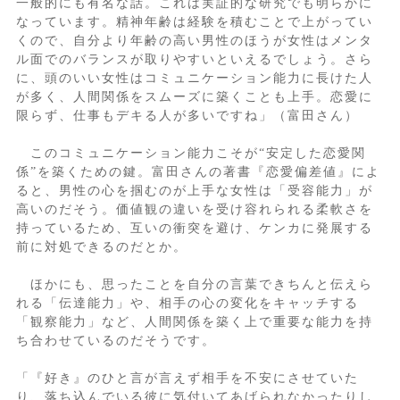
一般的にも有名な話。これは実証的な研究でも明らかに
なっています。精神年齢は経験を積むことで上がってい
くので、自分より年齢の高い男性のほうが女性はメンタ
ル面でのバランスが取りやすいといえるでしょう。さら
に、頭のいい女性はコミュニケーション能力に長けた人
が多く、人間関係をスムーズに築くことも上手。恋愛に
限らず、仕事もデキる人が多いですね」（富田さん）
このコミュニケーション能力こそが“安定した恋愛関
係”を築くための鍵。富田さんの著書『恋愛偏差値』によ
ると、男性の心を掴むのが上手な女性は「受容能力」が
高いのだそう。価値観の違いを受け容れられる柔軟さを
持っているため、互いの衝突を避け、ケンカに発展する
前に対処できるのだとか。
ほかにも、思ったことを自分の言葉できちんと伝えら
れる「伝達能力」や、相手の心の変化をキャッチする
「観察能力」など、人間関係を築く上で重要な能力を持
ち合わせているのだそうです。
「『好き』のひと言が言えず相手を不安にさせていた
り、落ち込んでいる彼に気付いてあげられなかったりし