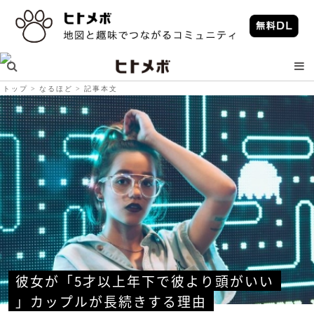
トップ
なるほど
記事本文
彼女が「5才以上年下で彼より頭がいい
」カップルが長続きする理由