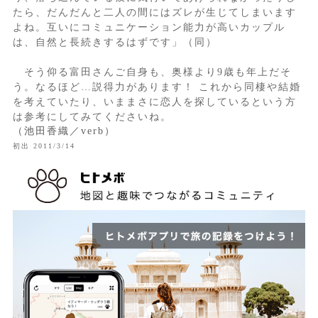
たら、だんだんと二人の間にはズレが生じてしまいます
よね。互いにコミュニケーション能力が高いカップル
は、自然と長続きするはずです」（同）
そう仰る富田さんご自身も、奥様より9歳も年上だそ
う。なるほど…説得力があります！ これから同棲や結婚
を考えていたり、いままさに恋人を探しているという方
は参考にしてみてくださいね。
（池田香織／verb）
初出 2011/3/14