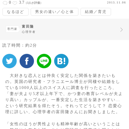
0
3.7
2015.11.06
（3人が評価）
なるほど
男女の違い／心と体
結婚／育児
富田隆
専門家
心理学者
読了時間：約2分
大好きな恋人とは仲良く安定した関係を築きたいも
の。英国の研究者・フラニエール博士が同棲や結婚をし
ている1000人以上のスイス人に調査を行ったところ、
「妻が夫より5才以上年下で、かつ妻の教育レベルが夫よ
り高い」カップルが、一番安定した生活を築きやすい…
という研究結果を得たそう。それってどうして？ 恋愛心
理に詳しい、心理学者の富田隆さんにお聞きしました。
「女性のほうが男性よりも精神年齢が高いということは