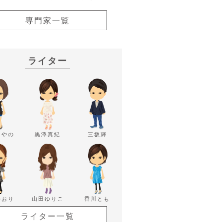
専門家一覧
ライター
あやの
黒澤真紀
三坂輝
かおり
山田ゆりこ
香川とも
ライター一覧