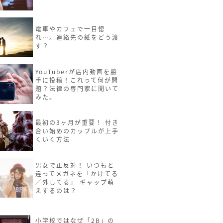
電車やカフェで一目惚
れ…。連絡先の紙をどう渡
す？
YouTuberが店内動画を勝
手に投稿！これって何が問
題？法律の専門家に聞いて
みた。
最初の3ヶ月が重要！ 付き
合い始めのカップルが上手
くいく方法
男女で正反対！ いつもと
違ってメガネを「かけてる
／外してる」 ギャップ萌
えするのは？
小学校ではなぜ「2B」の