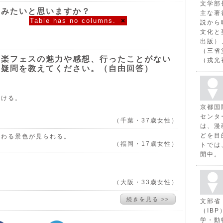
文学部
てみたいと思いますか？
主な著
Table has no columns.
×
説から
文化と
出版）
（三省
音楽フェスの魅力や感想、行ったことがない
（戎光
や疑問を教えてください。（自由回答）
聞ける。
京都国
センタ
（千葉・37歳女性）
は、漫
どを目
変わる景色が見られる。
（福岡・17歳女性）
トでは
開中。
（大阪・33歳女性）
続きを見る >>
文部省
（IB
学・動