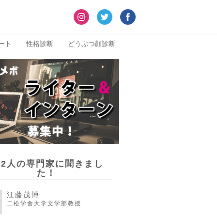
ート
性格診断
どうぶつ顔診断
22人の専門家に聞きまし
た！
江藤茂博
二松学舎大学文学部教授