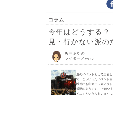
コラム
今年はどうする？
見・行かない派の
坂井あやの
ライター／verb
夏のイベントとして定着し
て、こういったイベント自
以外にも山ガールやアウト
盛況のようです。 とはい
ど…」という人もいますよ