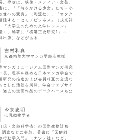
長。専攻は、映像・メディア・文芸。
書に、『「時をかける少女」たち－小
映像への変奏』（彩流社）、『オタク
蔓延するニセモノビジネス』（戎光祥
、『大学生のための文学レッスン』
堂）、編著に『横溝正史研究1』～
祥出版）などがある。
吉村和真
京都精華大学マンガ学部准教授
際マンガミュージアム国際マンガ研究
ー長。理事を務める日本マンガ学会で
画研究の推進および会員相互の交流な
的とした活動を展開。学会ウェブサイ
、過去の漫画作品のデータベースも公
今泉忠明
ほ乳動物学者
（現・文部科学省）の国際生物計画
P）調査などに参加。著書に『図解雑
物行動学入門』（ナツメ社）など。