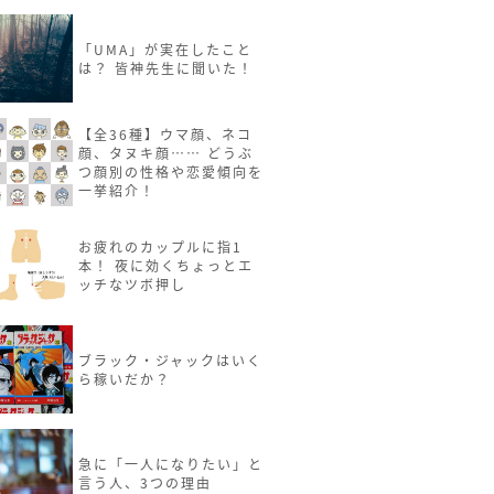
「UMA」が実在したこと
は？ 皆神先生に聞いた！
【全36種】ウマ顔、ネコ
顔、タヌキ顔…… どうぶ
つ顔別の性格や恋愛傾向を
一挙紹介！
お疲れのカップルに指1
本！ 夜に効くちょっとエ
ッチなツボ押し
ブラック・ジャックはいく
ら稼いだか？
急に「一人になりたい」と
言う人、3つの理由