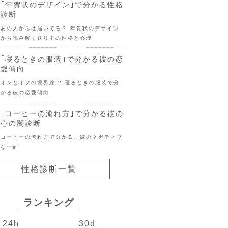
｢年賀状のデザイン｣で分かる性格
診断
あの人からは届いてる？ 年賀状のデザイン
から読み解く送り主の性格と心理
｢寝るときの服装｣で分かる彼の恋
愛傾向
オンとオフの境界線!? 寝るときの服装で分
かる彼の恋愛傾向
｢コーヒーの淹れ方｣で分かる彼の
心の闇診断
コーヒーの淹れ方で分かる、彼のネガティブ
な一面
性格診断一覧
ランキング
24h
30d