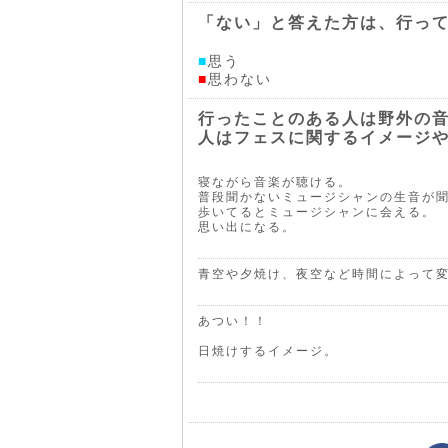
「ない」と答えた方は、行っ
■
思う
■
思わない
行ったことのある人は野外の
人はフェスに関するイメージ
寝ながら音楽が聴ける。
普段聞かないミュージシャンの生音が
歩いてるとミュージシャンに会える。
思い出になる。
青空や夕焼け、夜空など時間によって
あつい！！
日焼けするイメージ。