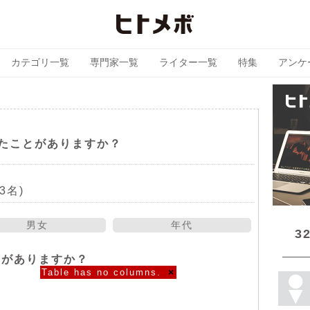
カテゴリ一覧
専門家一覧
ライター一覧
特集
アンケ
たことがありますか？
3名)
男女
年代
3
とがありますか？
Table has no columns.
×