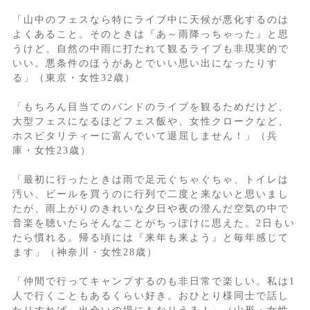
「山中のフェスなら特にライブ中に天候が悪化するのは
よくあること。そのときは『あ～雨降っちゃった』と思
うけど、自然の中雨に打たれて観るライブも非現実的で
いい。悪条件のほうがあとでいい思い出になったりす
る」（東京・女性32歳）
「もちろん目当てのバンドのライブを観るためだけど、
大型フェスになるほどフェス飯や、女性クロークなど、
ホスピタリティーに富んでいて退屈しません！」（兵
庫・女性23歳）
「最初に行ったときは雨で足元ぐちゃぐちゃ、トイレは
汚い、ビールを買うのに行列で二度と来ないと思いまし
たが、雨上がりのきれいな夕日や夜の澄んだ空気の中で
音楽を聴いたらそんなことがちっぽけに思えた。2日もい
たら慣れる。帰る頃には『来年も来よう』と毎年感じて
ます」（神奈川・女性28歳）
「仲間で行ってキャンプするのも非日常で楽しい。私は1
人で行くこともあるくらい好き。おひとり様同士で話し