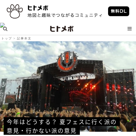
トップ
記事本文
今年はどうする？ 夏フェスに行く派の
意見・行かない派の意見