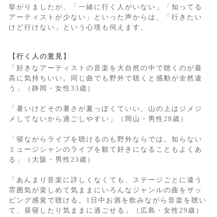
挙がりましたが、「一緒に行く人がいない」「知ってる
アーティストが少ない」といった声からは、「行きたい
けど行けない」という心境も伺えます。
【行く人の意見】
「好きなアーティストの音楽を大自然の中で聴くのが最
高に気持ちいい。同じ曲でも野外で聴くと感動が全然違
う」（静岡・女性33歳）
「暑いけどその暑さが夏っぽくていい。山の上はジメジ
メしてないから過ごしやすい」（岡山・男性28歳）
「寝ながらライブを聴けるのも野外ならでは。知らない
ミュージシャンのライブを観て好きになることもよくあ
る」（大阪・男性23歳）
「あんまり音楽に詳しくなくても、ステージごとに違う
雰囲気が楽しめて気ままにいろんなジャンルの曲をザッ
ピング感覚で聴ける。1日中お酒を飲みながら音楽を聴い
て、昼寝したり気ままに過ごせる」（広島・女性29歳）