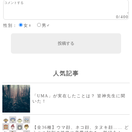
0
/
400
性別：
女♀
男♂
投稿する
人気記事
「UMA」が実在したことは？ 皆神先生に聞
いた！
【全36種】ウマ顔、ネコ顔、タヌキ顔…… ど