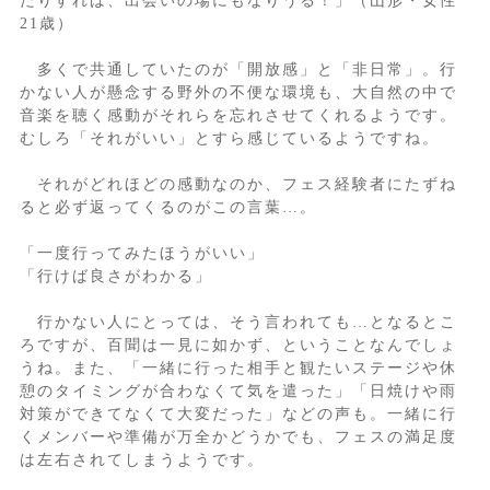
たりすれば、出会いの場にもなりうる！」（山形・女性
21歳）
多くで共通していたのが「開放感」と「非日常」。行
かない人が懸念する野外の不便な環境も、大自然の中で
音楽を聴く感動がそれらを忘れさせてくれるようです。
むしろ「それがいい」とすら感じているようですね。
それがどれほどの感動なのか、フェス経験者にたずね
ると必ず返ってくるのがこの言葉…。
「一度行ってみたほうがいい」
「行けば良さがわかる」
行かない人にとっては、そう言われても…となるとこ
ろですが、百聞は一見に如かず、ということなんでしょ
うね。また、「一緒に行った相手と観たいステージや休
憩のタイミングが合わなくて気を遣った」「日焼けや雨
対策ができてなくて大変だった」などの声も。一緒に行
くメンバーや準備が万全かどうかでも、フェスの満足度
は左右されてしまうようです。