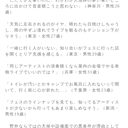
「ただでさえ暑いのに、わざわざ人混みの多い暑いとこ
ろに出かけて音楽聴こうと思わない」（神奈川・男性26
歳）
「天気に左右されるのがイヤ。晴れたら日焼けしちゃう
し、雨の中ずぶ濡れでライブを観るのもテンション下が
りそう」（東京・女性27歳）
「一緒に行く人がいない。知り合いがフェスに行った話
を聞くとリア充感を感じる」（東京・男性29歳）
「同じアーティストの演奏聴くなら屋内の会場でやる単
独ライブでいいのでは？」（兵庫・女性31歳）
「トイレが汚いとかキャンプでお風呂に入れないって聞
いて、行く前に心が折れた…」（千葉県・女性23歳）
「フェスのラインナップを見ても、知ってるアーティス
トが少ないから行ってもあまり楽しめなそう」（新潟・
男性19歳）
野外ならではの天候や設備面での悪条件が理由として