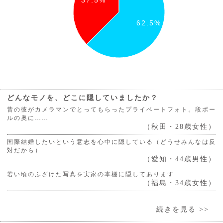
62.5%
どんなモノを、どこに隠していましたか？
昔の彼がカメラマンでとってもらったプライベートフォト。段ボー
ルの奥に……
（秋田・28歳女性）
国際結婚したいという意志を心中に隠している（どうせみんなは反
対だから）
（愛知・44歳男性）
若い頃のふざけた写真を実家の本棚に隠してあります
（福島・34歳女性）
続きを見る >>