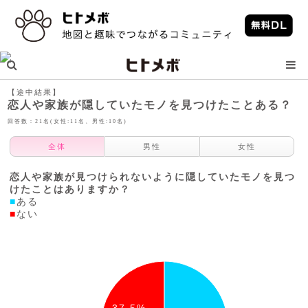
【途中結果】
恋人や家族が隠していたモノを見つけたことある？
回答数：21名(女性:11名、男性:10名)
全体
男性
女性
恋人や家族が見つけられないように隠していたモノを見つ
けたことはありますか？
■
ある
■
ない
37.5%