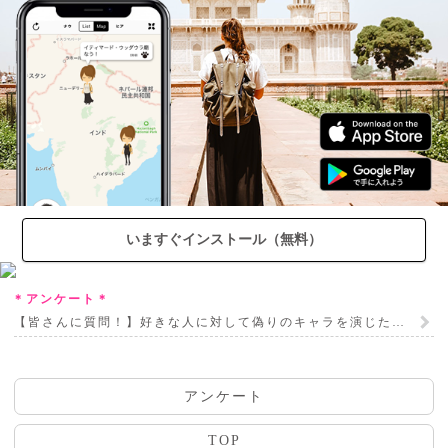
いますぐインストール（無料）
＊アンケート＊
【皆さんに質問！】好きな人に対して偽りのキャラを演じたことある？
アンケート
TOP