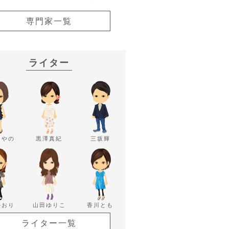
専門家一覧
ライター
あやの
黒澤真紀
三坂輝
かおり
山田ゆりこ
香川とも
ライター一覧