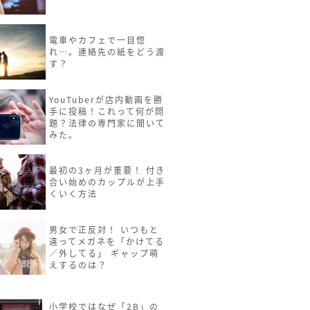
電車やカフェで一目惚
れ…。連絡先の紙をどう渡
す？
YouTuberが店内動画を勝
手に投稿！これって何が問
題？法律の専門家に聞いて
みた。
最初の3ヶ月が重要！ 付き
合い始めのカップルが上手
くいく方法
男女で正反対！ いつもと
違ってメガネを「かけてる
／外してる」 ギャップ萌
えするのは？
小学校ではなぜ「2B」の