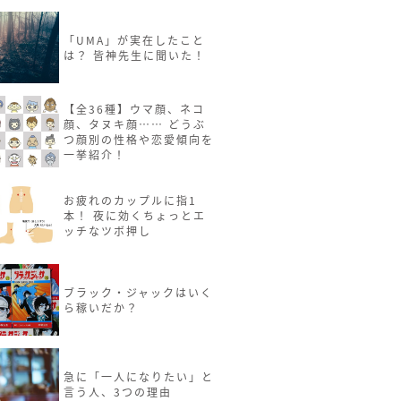
「UMA」が実在したこと
は？ 皆神先生に聞いた！
【全36種】ウマ顔、ネコ
顔、タヌキ顔…… どうぶ
つ顔別の性格や恋愛傾向を
一挙紹介！
お疲れのカップルに指1
本！ 夜に効くちょっとエ
ッチなツボ押し
ブラック・ジャックはいく
ら稼いだか？
急に「一人になりたい」と
言う人、3つの理由