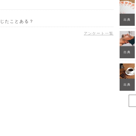
出典
じたことある？
アンケート一覧
出典
出典