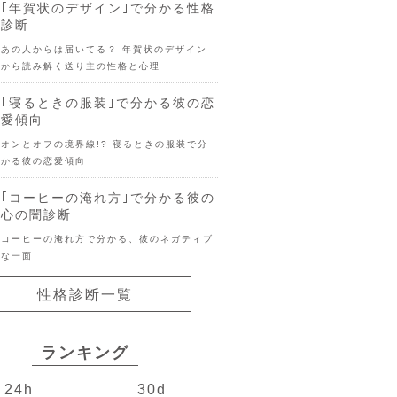
｢年賀状のデザイン｣で分かる性格
診断
あの人からは届いてる？ 年賀状のデザイン
から読み解く送り主の性格と心理
｢寝るときの服装｣で分かる彼の恋
愛傾向
オンとオフの境界線!? 寝るときの服装で分
かる彼の恋愛傾向
｢コーヒーの淹れ方｣で分かる彼の
心の闇診断
コーヒーの淹れ方で分かる、彼のネガティブ
な一面
性格診断一覧
ランキング
24h
30d