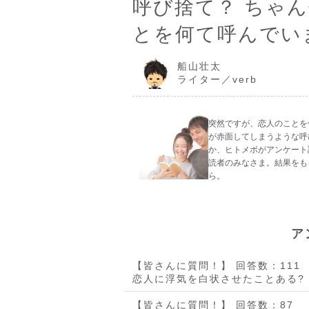
呼び捨て？ ちゃん
とを何て呼んでい
船山壮太
ライター／verb
突然ですが、恋人のことを
が赤面してしまうような呼
か、ヒトメボがアンケート
読者のみなさま。結果をも
ら。
ア
【皆さんに質問！】
回答数：111
恋人に浮気を白状させたことある?
【皆さんに質問！】
回答数：87