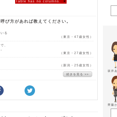
Table has no columns.
×
い呼び方があれば教えてください。
でいる
（東京・47歳女性）
ので、
た。
（東京・27歳女性）
（新潟・25歳女性）
坂井
続きを見る >>
齊藤