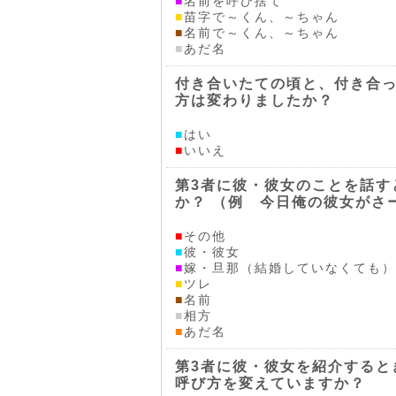
■
名前を呼び捨て
■
苗字で～くん、～ちゃん
■
名前で～くん、～ちゃん
■
あだ名
付き合いたての頃と、付き合
方は変わりましたか？
■
はい
■
いいえ
第3者に彼・彼女のことを話す
か？ （例 今日俺の彼女がさ
■
その他
■
彼・彼女
■
嫁・旦那（結婚していなくても）
■
ツレ
■
名前
■
相方
■
あだ名
第3者に彼・彼女を紹介すると
呼び方を変えていますか？