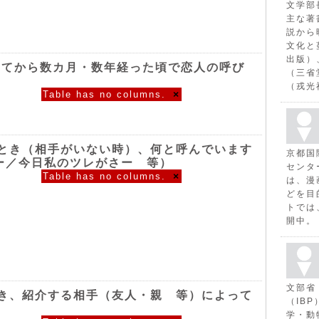
文学部
主な著
説から
文化と
出版）
ってから数カ月・数年経った頃で恋人の呼び
（三省
（戎光
Table has no columns.
×
とき（相手がいない時）、何と呼んでいます
京都国
ー／今日私のツレがさー 等）
センタ
Table has no columns.
×
は、漫
どを目
トでは
開中。
文部省
き、紹介する相手（友人・親 等）によって
（IB
学・動