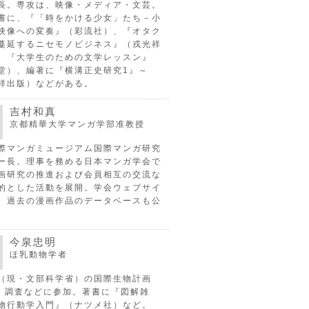
長。専攻は、映像・メディア・文芸。
書に、『「時をかける少女」たち－小
映像への変奏』（彩流社）、『オタク
蔓延するニセモノビジネス』（戎光祥
、『大学生のための文学レッスン』
堂）、編著に『横溝正史研究1』～
祥出版）などがある。
吉村和真
京都精華大学マンガ学部准教授
際マンガミュージアム国際マンガ研究
ー長。理事を務める日本マンガ学会で
画研究の推進および会員相互の交流な
的とした活動を展開。学会ウェブサイ
、過去の漫画作品のデータベースも公
今泉忠明
ほ乳動物学者
（現・文部科学省）の国際生物計画
P）調査などに参加。著書に『図解雑
物行動学入門』（ナツメ社）など。