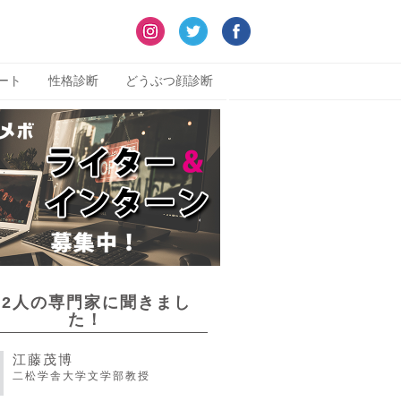
ート
性格診断
どうぶつ顔診断
22人の専門家に聞きまし
た！
江藤茂博
二松学舎大学文学部教授