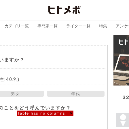
カテゴリ一覧
専門家一覧
ライター一覧
特集
アンケ
いますか？
性:40名)
男女
年代
3
のことをどう呼んでいますか？
Table has no columns.
×