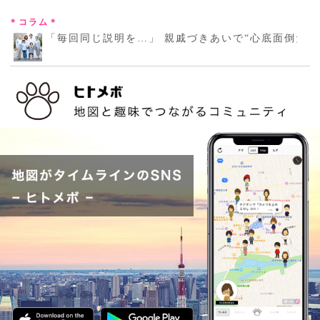
＊コラム＊
「毎回同じ説明を…」 親戚づきあいで“心底面倒だ”