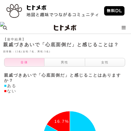
【途中結果】
親戚づきあいで「心底面倒だ」と感じることは？
回答数：12名(女性:7名、男性:5名)
全体
男性
女性
親戚づきあいで「心底面倒だ」と感じることはあります
か？
■
ある
■
ない
16.7%