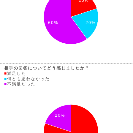
20%
60%
20%
相手の回答についてどう感じましたか？
■
満足した
■
何とも思わなかった
■
不満足だった
20%