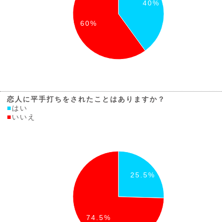
40%
60%
恋人に平手打ちをされたことはありますか？
■
はい
■
いいえ
25.5%
74.5%