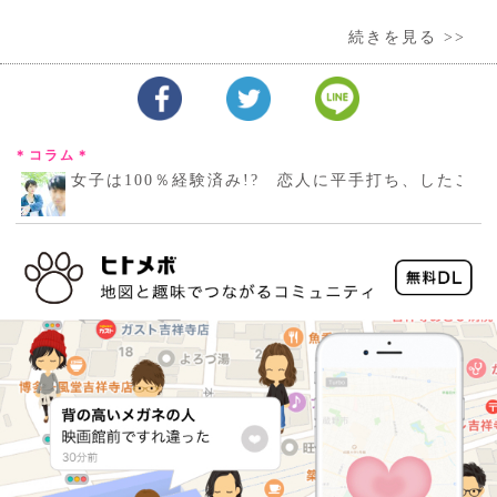
続きを見る >>
＊コラム＊
女子は100％経験済み!? 恋人に平手打ち、したこ