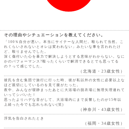
その理由やシチュエーションを教えてください。
「100％自分が悪い。本当にサイテーな人間だ。殴られて当然。こ
れくらいされないとオレは変われない」みたいな事を言われたけ
ど、殴りませんでした。
深く傷付いた心を暴力で解決しようとする意味がわからない。なに
かのパフォーマンス?殴ったくらいで解消できるとでも思ってる
の？って感じでした。
（北海道・23歳女性）
彼氏を含む集団で旅行に行った時、彼が私以外の女性に必要以上な
ほど親切にしているのを見て腹がたった。
夜中、みんなが寝静まったあとに大浴場の脱衣場に無理矢理連れて
いってシバいた！
思ったよりハデな音がして、大浴場内にまで反響したのが15年以
上経った今でも忘れられない(笑)
（神奈川・43歳女性）
浮気を告白されたとき
（福岡・34歳女性）