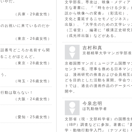
といやだ。
文学部長。専攻は、映像・メディア
主な著書に、『「時をかける少女」
説から映像への変奏』（彩流社）、
（兵庫・29歳女性）
文化と蔓延するニセモノビジネス』
出版）、『大学生のための文学レッ
族のお祝いに来ているのだか
（三省堂）、編著に『横溝正史研究
（戎光祥出版）などがある。
（東京・26歳女性）
吉村和真
電話番号どころか名前すら聞
京都精華大学マンガ学部准
てることがほとんど。
（東京・28歳女性）
京都国際マンガミュージアム国際マ
センター長。理事を務める日本マン
らう。
は、漫画研究の推進および会員相互
どを目的とした活動を展開。学会ウ
（埼玉・26歳女性）
トでは、過去の漫画作品のデータベ
開中。
や行動は取らない！
（大阪・24歳女性）
今泉忠明
ほ乳動物学者
（愛知・25歳女性）
文部省（現・文部科学省）の国際生
（IBP）調査などに参加。著書に『
！
学・動物行動学入門』（ナツメ社）