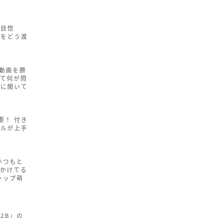
一目惚
紙をどう渡
内動画を勝
って何が問
家に聞いて
要！ 付き
プルが上手
いつもと
「かけてる
ャップ萌
2B」の