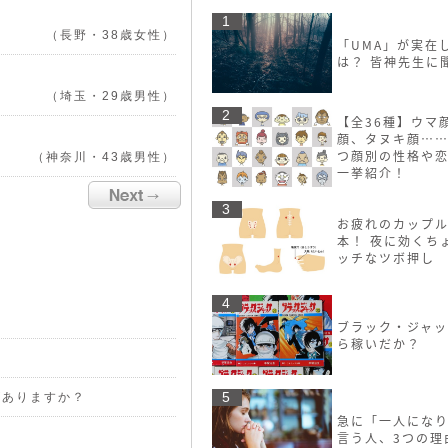
1
（長野・38歳女性）
「UMA」が実在
は？ 皆神先生に
（埼玉・29歳男性）
2
【全36種】ウマ
顔、タヌキ顔……
つ顔別の性格や
（神奈川・43歳男性）
一挙紹介！
3
お疲れのカップル
本！ 夜に効くち
ッチなツボ押し
4
ブラック・ジャ
ら稼いだか？
5
がありますか？
急に「一人にな
言う人、3つの理