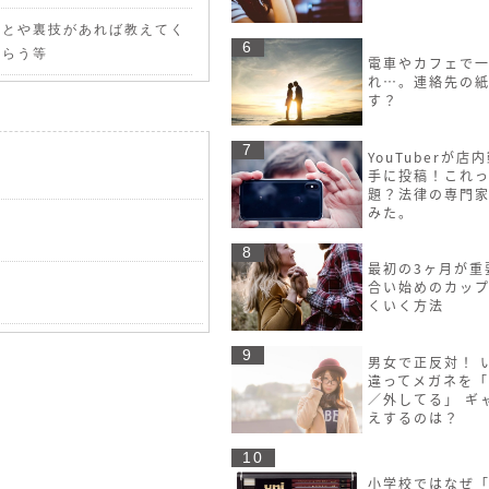
ことや裏技があれば教えてく
6
もらう等
電車やカフェで
れ…。連絡先の
す？
7
YouTuberが店
手に投稿！これ
題？法律の専門
みた。
8
最初の3ヶ月が重
合い始めのカッ
くいく方法
9
男女で正反対！ 
違ってメガネを
／外してる」 ギ
えするのは？
10
小学校ではなぜ「