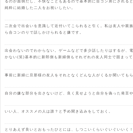
るのが面倒だし、不快なこともあるので基本的に合コン席にされる
純粋に結婚した二人をお祝いしたい。
二次会で出会いを意識して近付いてこられると引く。私は友人や親
ら合コンのりで話しかけられると嫌です。
出会わないのでわからない。ゲームなどで多少話したりはするが、
かない(笑)基本的に新郎側も新婦側もそれぞれの友人同士で固まっ
事前に新婦に旦那様の友人をそれとなくどんな人がくるか聞いても
自分の嫌な部分を出さないけど、良く見せようと自分を偽った発言
いい人、オススメの人は誰？と予め聞き込みをしておく。
とりあえず良いとおもったひとには、しつこいくらいぐいぐいいく