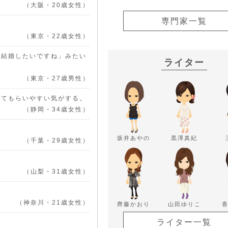
（大阪・20歳女性）
専門家一覧
（東京・22歳女性）
「結婚したいですね」みたい
ライター
（東京・27歳男性）
けてもらいやすい気がする。
（静岡・34歳女性）
坂井あやの
黒澤真紀
（千葉・29歳女性）
（山梨・31歳女性）
（神奈川・21歳女性）
齊藤かおり
山田ゆりこ
ライター一覧