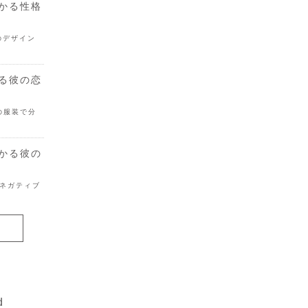
分かる性格
のデザイン
かる彼の恋
の服装で分
分かる彼の
ネガティブ
d