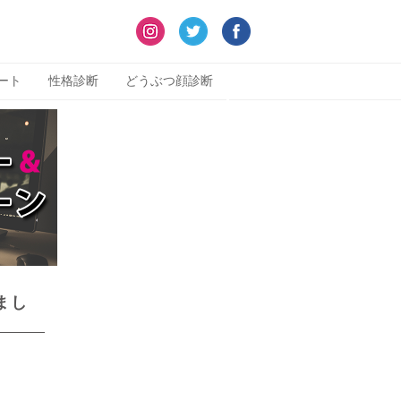
ート
性格診断
どうぶつ顔診断
まし