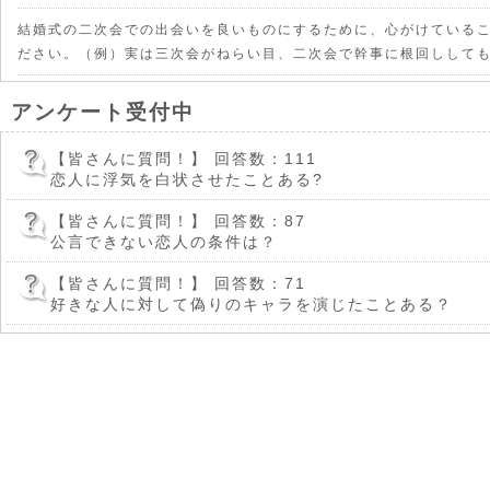
結婚式の二次会での出会いを良いものにするために、心がけている
ださい。（例）実は三次会がねらい目、二次会で幹事に根回しして
アンケート受付中
【皆さんに質問！】
回答数：111
恋人に浮気を白状させたことある?
【皆さんに質問！】
回答数：87
公言できない恋人の条件は？
【皆さんに質問！】
回答数：71
好きな人に対して偽りのキャラを演じたことある？