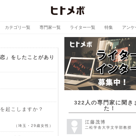
カテゴリ一覧
専門家一覧
ライター一覧
特集
アンケ
の恋」をしたことがあり
322人の専門家に聞き
た！
を起こしますか？
江藤茂博
（埼玉・29歳女性）
二松学舎大学文学部教授