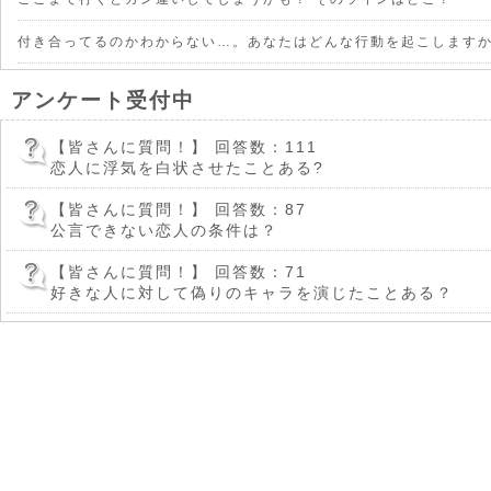
付き合ってるのかわからない…。あなたはどんな行動を起こします
アンケート受付中
【皆さんに質問！】
回答数：111
恋人に浮気を白状させたことある?
【皆さんに質問！】
回答数：87
公言できない恋人の条件は？
【皆さんに質問！】
回答数：71
好きな人に対して偽りのキャラを演じたことある？