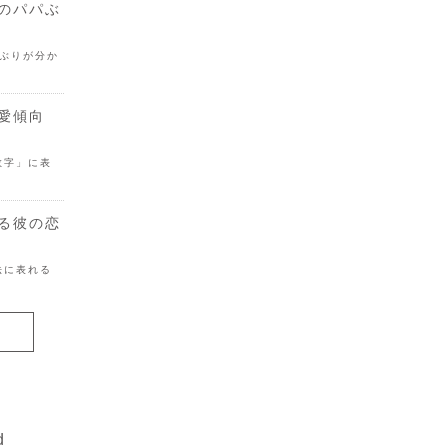
彼のパパぶ
ぶりが分か
愛傾向
数字」に表
かる彼の恋
法に表れる
d