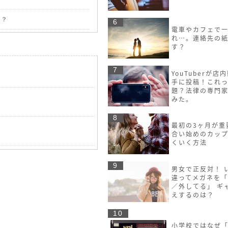
か？
6
電車やカフェで
れ…。連絡先の
す？
7
YouTuberが店
手に投稿！これ
題？法律の専門
みた。
8
最初の3ヶ月が重
合い始めのカッ
くいく方法
9
男女で正反対！ 
違ってメガネを
／外してる」 ギ
えするのは？
10
小学校ではなぜ「