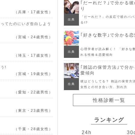
｢だーれだ？｣で分かる
り
（兵庫・17歳女性）
「だーれだ？」の反応で彼のパパ
出典
る!?
言ってたのにいざ告白しよう
｢好きな数字｣で分かる恋
（宮城・24歳男性）
心理学者が読み解く！ 「好きな
出典
れる性格＆恋愛傾向
（埼玉・17歳女性）
｢雑誌の保管方法｣で分
う!
愛傾向
（宮城・19歳女性）
彼はどうしてる？ 雑誌の保管方
出典
女性との付き合い方、別れ方
（愛知・22歳男性）
性格診断一覧
（東京・23歳男性）
ランキング
（千葉・28歳女性）
24h
30