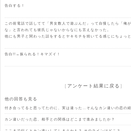
告白する！
この前電話で話してて「男女数人で遊ぶんだ」って自慢したら「俺
な」と言われても彼氏じゃないからなにも言えなかった。
他にも男子と関わった話をするとヤキモチを焼いてる感じにちょっ
告白!!→振られる！キマズイ！
［
アンケート結果に戻る
］
他の回答も見る
付き合ってると思ってたのに、実は違った…そんなカン違いの恋の
カン違いだった恋、相手との関係はどこまで進みましたか？
ここまで行くとカン違いしてしまうかも？ そのラインはどこ？