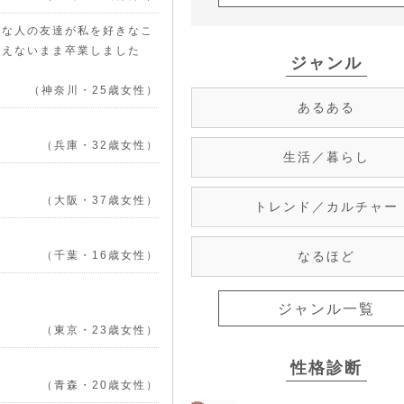
きな人の友達が私を好きなこ
合えないまま卒業しました
ジャンル
（神奈川・25歳女性）
あるある
（兵庫・32歳女性）
生活／暮らし
（大阪・37歳女性）
トレンド／カルチャー
（千葉・16歳女性）
なるほど
ジャンル一覧
（東京・23歳女性）
性格診断
（青森・20歳女性）