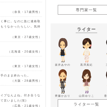
専門家一覧
（奈良・17歳男性）
行く事に。なのに急に連絡取
はもうなかったらしい。気持
ライター
（東京・27歳女性）
（北海道・20歳女性）
坂井あやの
黒澤真紀
（東京・17歳女性）
相手のまま終わった。
（大阪・28歳男性）
タイプなんよね。付き合うな
齊藤かおり
山田ゆりこ
て言いました(笑)
ライター一覧
（広島・21歳女性）