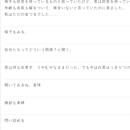
相手も好意を持っているものと思っていたけど、実は好意を持って
年齢も名前も嘘をついて、彼女いないと言っていたのに居ました。
私はただの金づるでした……
様子をみる。
自分たちってどういう関係？と聞く。
昔は何も出来ず、うやむやなままだった。でも今は白黒はっきりつ
聞いてみるね。直球
微妙な束縛
問い詰める