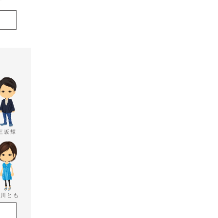
三坂輝
香川とも